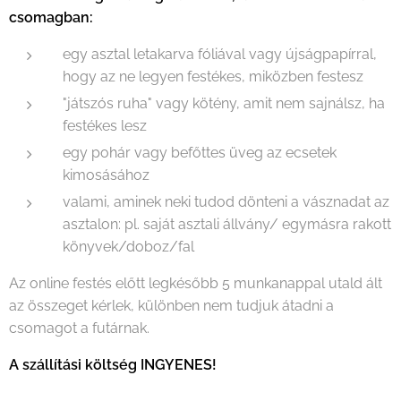
csomagban:
egy asztal letakarva fóliával vagy újságpapírral,
hogy az ne legyen festékes, miközben festesz
"játszós ruha" vagy kötény, amit nem sajnálsz, ha
festékes lesz
egy pohár vagy befőttes üveg az ecsetek
kimosásához
valami, aminek neki tudod dönteni a vásznadat az
asztalon: pl. saját asztali állvány/ egymásra rakott
könyvek/doboz/fal
Az online festés előtt legkésőbb 5 munkanappal utald ált
az összeget kérlek, különben nem tudjuk átadni a
csomagot a futárnak.
A szállítási költség INGYENES!