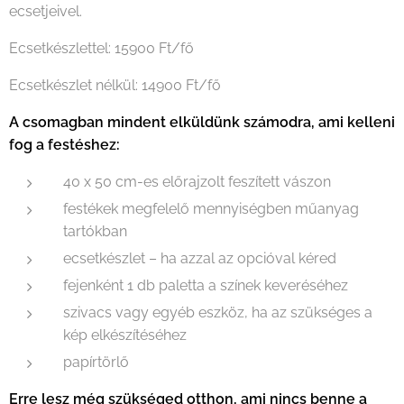
ecsetjeivel.
Ecsetkészlettel: 15900 Ft/fő
Ecsetkészlet nélkül: 14900 Ft/fő
A csomagban mindent elküldünk számodra, ami kelleni
fog a festéshez:
40 x 50 cm-es előrajzolt feszített vászon
festékek megfelelő mennyiségben műanyag
tartókban
ecsetkészlet – ha azzal az opcióval kéred
fejenként 1 db paletta a színek keveréséhez
szivacs vagy egyéb eszköz, ha az szükséges a
kép elkészítéséhez
papírtörlő
Erre lesz még szükséged otthon, ami nincs benne a