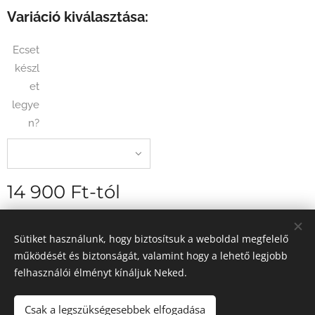
Variáció kiválasztása:
Ecset
készl
et
legye
n?
14 900
Ft
-tól
szállítási díj nélkül
Sütiket használunk, hogy biztosítsuk a weboldal megfelelő
működését és biztonságát, valamint hogy a lehető legjobb
felhasználói élményt kínáljuk Neked.
2026 Egyedi élményfestés - Magyarország
Sütik
Csak a legszükségesebbek elfogadása