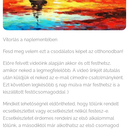
Vitorlás a naplementében
Fesd meg velem ezt a csodálatos képet az otthonodban!
Előre felvett videóink alapján akkor és ott festhetsz,
amikor neked a legmegfelelőbb. A videó linkjét átutalás
után küldjük el neked az e-mail címedre csatolmányként.
Ezt követően legkésőbb 5 nap múlva már festhetsz is a
kiszállított festőcsomagoddal :)
Mindkét lehetőségnél eldöntheted, hogy tőlünk rendelt
ecsetkészlettel vagy ecsetkészlet nélkül festesz-e.
Ecsetkészletet érdemes rendelni az első alkalommal
tőlünk, a másodiktól már alkothatsz az első csomagod