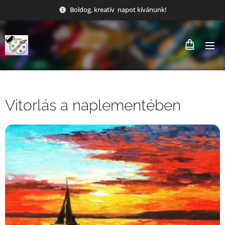
Boldog, kreatív napot kívánunk!
Vitorlás a naplementében