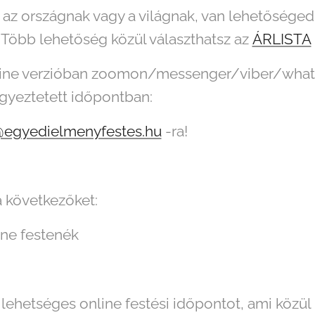
j az országnak vagy a világnak, van lehetősége
! Több lehetőség közül választhatsz az
ÁRLISTA
line verzióban zoomon/messenger/viber/whats 
gyeztetett időpontban:
egyedielmenyfestes.hu
-ra!
a következőket:
ine festenék
lehetséges online festési időpontot, ami közül 