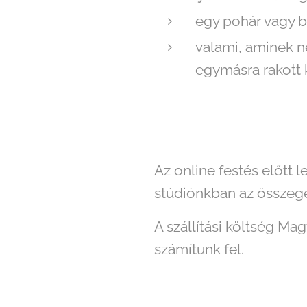
egy pohár vagy b
valami, aminek ne
egymásra rakott
Az online festés előtt 
stúdiónkban az összege
A szállítási költség Ma
számítunk fel.