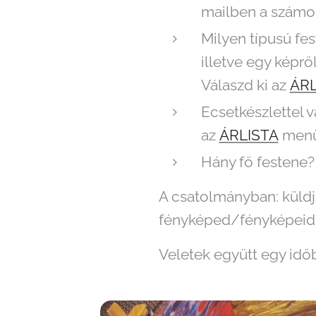
mailben a számom
Milyen típusú fes
illetve egy képrő
Válaszd ki az
ÁRL
Ecsetkészlettel v
az
ÁRLISTA
menü
Hány fő festene?
A csatolmányban: küldj
fényképed/fényképeid k
Veletek együtt egy idő