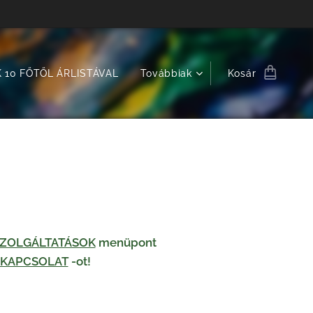
 10 FŐTŐL ÁRLISTÁVAL
Továbbiak
Kosár
 SZOLGÁLTATÁSOK
menüpont
KAPCSOLAT
-ot!