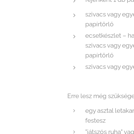
szivacs vagy egy
papírtörlő
ecsetkészlet – ha
szivacs vagy egy
papírtörlő
szivacs vagy egy
Erre lesz még szükség
egy asztal letaka
festesz
"játszós ruha" va