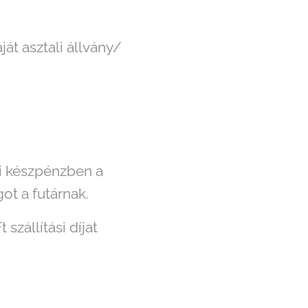
ját asztali állvány/
ki készpénzben a
ot a futárnak.
zállítási díjat