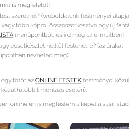
ra is megfelelőt!
tést szeretnél? (weboldalunk festményei alapján
l vagy több képről összeszerkesztve egy új fant
ISTA
menüpontból, és írd meg az e-mailben!
agy ecsetkészlet nélkül festenél-e? (az árakat
pontban nézheted meg)
 egy fotót az
ONLINE FESTEK
festményei közül 
özül (utóbbit montázs esetén).
ben online én is megfestem a képet a saját st