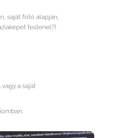
, saját fotó alapján,
áziaképet festenél?)
vagy a saját
údiómban.