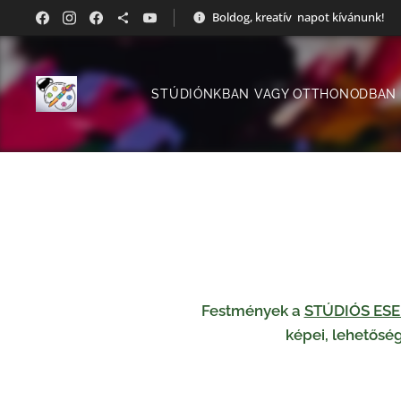
Boldog, kreatív napot kívánunk!
STÚDIÓNKBAN VAGY OTTHONODBAN
Festmények a
STÚDIÓS ES
képei, lehetősé