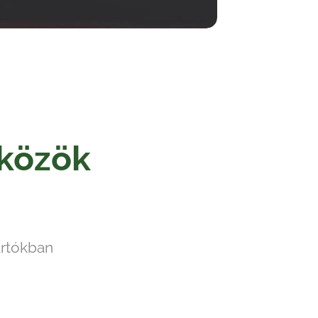
zközök
artókban