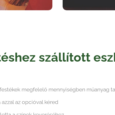
téshez szállított es
onfestékek megfelelő mennyiségben műanyag t
 azzal az opcióval kéred
letta a színek keveréséhez