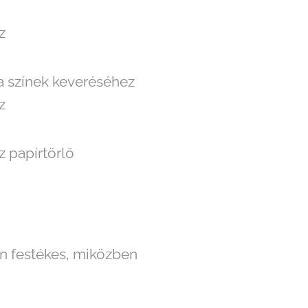
z
 a színek keveréséhez
z
z papírtörlő
yen festékes, miközben