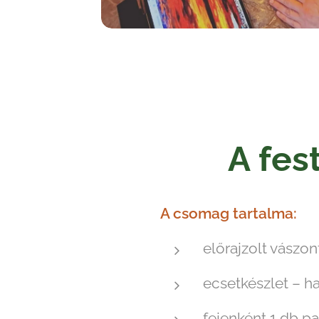
A fes
A csomag tartalma:
előrajzolt vász
ecsetkészlet – ha
fejenként 1 db pa