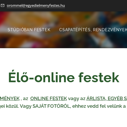
orommel@egyedielmenyfestes.hu
STÚDIÓBAN FESTEK
CSAPATÉPÍTÉS, RENDEZVÉNYEK
Élő-online festek
EMÉNYEK
, az
ONLINE FESTEK
vagy az
ÁRLISTA, EGYÉB
gei közül. Vagy SAJÁT FOTÓRÓL, ehhez vedd fel velünk a