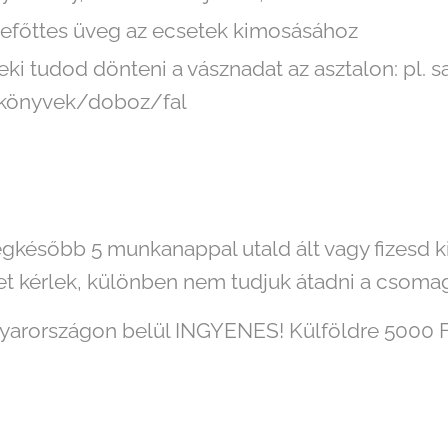
efőttes üveg az ecsetek kimosásához
ki tudod dönteni a vásznadat az asztalon: pl. sa
 könyvek/doboz/fal
legkésőbb 5 munkanappal utald ált vagy fizesd 
t kérlek, különben nem tudjuk átadni a csomag
gyarországon belül INGYENES! Külföldre 5000 Ft s