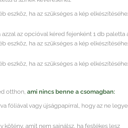
éb eszköz, ha az szükséges a kép elkészítéséhe
 azzal az opcióval kéred fejenként 1 db paletta
éb eszköz, ha az szükséges a kép elkészítéséhe
éb eszköz, ha az szükséges a kép elkészítéséhe
ed otthon,
ami nincs benne a csomagban:
rva fóliával vagy újságpapírral, hogy az ne leg
gy kötény, amit nem sajnálsz, ha festékes lesz