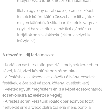
melyet össze tudtok illeszteni a falatokon.
Illetve egy-egy darab 40 x 50 cm-es képet
festetek külön-külön (összehasonlíthatjátok,
milyen különböző stílusban festetek, vagy az
egyiket hazaviszitek, a másikat ajándékba
tudjátok adni valakinek). (ekkor 2 helyet kell
lefoglalni!)
A részvételi díj tartalmazza:
• Korlátlan nasi -és italfogyasztás, melynek keretében
kávét, teát, vizet készítünk be számotokra
• A festéshez szükséges eszközök ( állvány, ecsetek,
festékek, előrajzolt vászon, kötény, kivetített kép)
• Veletek együtt megfestem én is a képet ecsetvonásról
ecsetvonásra az elejétől a végéig
• A festés során készítünk rólatok pár előnyös fotót,
melyeket erre a weboldalra (galéria menüpont), a