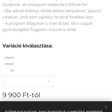
facebook -és instagram oldalunkra töltünk fel!
• Bár adunk kötényt, kérlek érkezz kényelmes "játszós"
ruhában, amit nem sajnálsz,ha kicsit festékes lesz.
• A program átlagosan 3 órán át tart, de a csapat
gyorsaságától függően csúszás is lehet.
Variáció kiválasztása:
vászo
nmér
et
9 900
Ft
-tól
szállítási díj nélkül
Sütiket használunk, hogy biztosítsuk a weboldal megfelelő