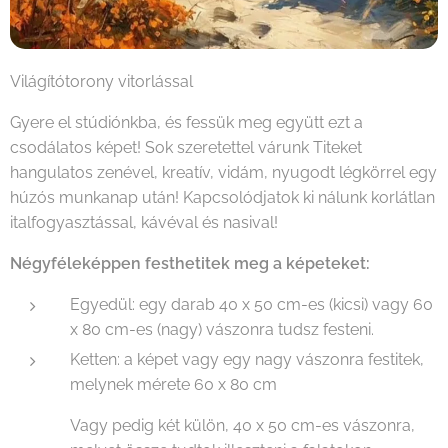
Világítótorony vitorlással
Gyere el stúdiónkba, és fessük meg együtt ezt a
csodálatos képet! Sok szeretettel várunk Titeket
hangulatos zenével, kreatív, vidám, nyugodt légkörrel egy
húzós munkanap után! Kapcsolódjatok ki nálunk korlátlan
italfogyasztással, kávéval és nasival!
Négyféleképpen festhetitek meg a képeteket:
Egyedül: egy darab 40 x 50 cm-es (kicsi) vagy 60
x 80 cm-es (nagy) vászonra tudsz festeni.
Ketten: a képet vagy egy nagy vászonra festitek,
melynek mérete 60 x 80 cm
Vagy pedig két külön, 40 x 50 cm-es vászonra,