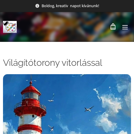
Boldog, kreatív napot kívánunk!
Világítótorony vitorlással