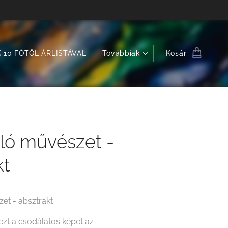
 10 FŐTŐL ÁRLISTÁVAL
Továbbiak
Kosár
ló művészet -
kt
et - absztrakt
zt a csodálatos képet az