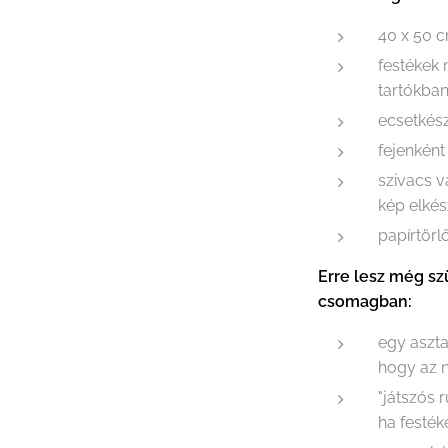
40 x 50 c
festékek
tartókba
ecsetkész
fejenként
szivacs 
kép elkés
papírtörl
Erre lesz még sz
csomagban:
egy aszta
hogy az n
"játszós 
ha festék