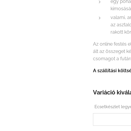
egy pohá
kimosás
valami, a
az asztal
rakott k
Az online festés 
ált az összeget k
csomagot a futár
A szállítási köl
Variáció kivál
Ecsetkészlet legy