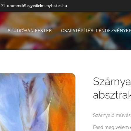
orommel@egyedielmenyfestes.hu
STÚDIÓBAN FESTEK
CSAPATÉPÍTÉS, RENDEZVÉNYEK
Szárnya
absztra
Szárnyaló művész
Fesd meg velem e