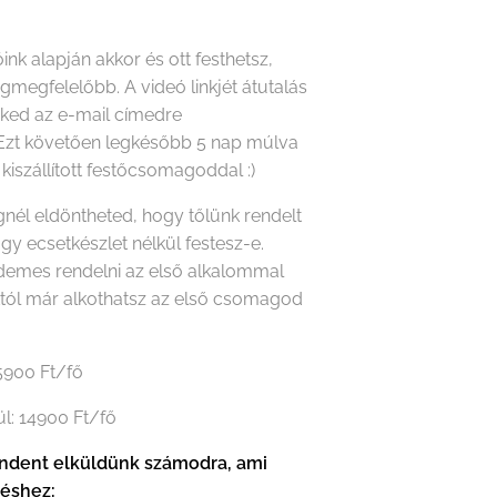
óink alapján akkor és ott festhetsz,
gmegfelelőbb. A videó linkjét átutalás
eked az e-mail címedre
Ezt követően legkésőbb 5 nap múlva
 kiszállított festőcsomagoddal :)
nél eldöntheted, hogy tőlünk rendelt
agy ecsetkészlet nélkül festesz-e.
rdemes rendelni az első alkalommal
któl már alkothatsz az első csomagod
15900 Ft/fő
ül: 14900 Ft/fő
dent elküldünk számodra, ami
téshez: