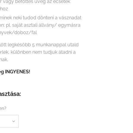
r vagy befőttes üveg az ecsetek
ához
minek neki tudod dönteni a vásznadat
on: pl. saját asztali állvány/ egymásra
önyvek/doboz/fal
előtt legkésőbb 5 munkanappal utald
érlek, különben nem tudjuk átadni a
nak.
tség INGYENES!
asztása:
en?