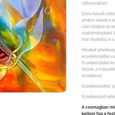
otthonodban!
Előre felvett vide
amikor neked a le
után küldjük el n
csatolmányként. 
már festhetsz is a
Mindkét lehetőség
ecsetkészlettel v
Ecsetkészletet é
tőlünk, a másodi
ecsetjeivel.
Ecsetkészlettel: 
Ecsetkészlet nélk
A csomagban min
kelleni fog a fes