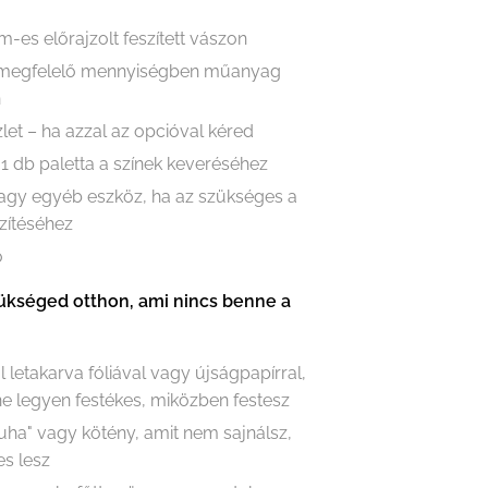
m-es előrajzolt feszített vászon
 megfelelő mennyiségben műanyag
n
let – ha azzal az opcióval kéred
 1 db paletta a színek keveréséhez
vagy egyéb eszköz, ha az szükséges a
zítéséhez
ő
ükséged otthon, ami nincs benne a
l letakarva fóliával vagy újságpapírral,
e legyen festékes, miközben festesz
ruha" vagy kötény, amit nem sajnálsz,
es lesz