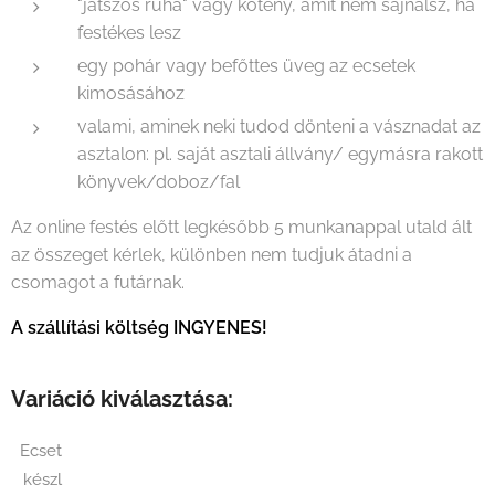
"játszós ruha" vagy kötény, amit nem sajnálsz, ha
festékes lesz
egy pohár vagy befőttes üveg az ecsetek
kimosásához
valami, aminek neki tudod dönteni a vásznadat az
asztalon: pl. saját asztali állvány/ egymásra rakott
könyvek/doboz/fal
Az online festés előtt legkésőbb 5 munkanappal utald ált
az összeget kérlek, különben nem tudjuk átadni a
csomagot a futárnak.
A szállítási költség INGYENES!
Variáció kiválasztása:
Ecset
készl