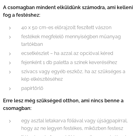
A csomagban mindent elküldünk számodra, ami kelleni
fog a festéshez:
40 x 50 cm-es előrajzolt feszített vászon
festékek megfelelő mennyiségben műanyag
tartókban
ecsetkészlet – ha azzal az opcióval kéred
fejenként 1 db paletta a színek keveréséhez
szivacs vagy egyéb eszköz, ha az szükséges a
kép elkészítéséhez
papírtörlő
Erre lesz még szükséged otthon, ami nincs benne a
csomagban:
egy asztal letakarva fóliával vagy újságpapírral,
hogy az ne legyen festékes, miközben festesz