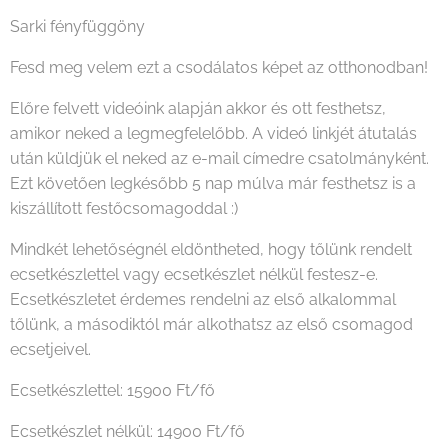
Sarki fényfüggöny
Fesd meg velem ezt a csodálatos képet az otthonodban!
Előre felvett videóink alapján akkor és ott festhetsz,
amikor neked a legmegfelelőbb. A videó linkjét átutalás
után küldjük el neked az e-mail címedre csatolmányként.
Ezt követően legkésőbb 5 nap múlva már festhetsz is a
kiszállított festőcsomagoddal :)
Mindkét lehetőségnél eldöntheted, hogy tőlünk rendelt
ecsetkészlettel vagy ecsetkészlet nélkül festesz-e.
Ecsetkészletet érdemes rendelni az első alkalommal
tőlünk, a másodiktól már alkothatsz az első csomagod
ecsetjeivel.
Ecsetkészlettel: 15900 Ft/fő
Ecsetkészlet nélkül: 14900 Ft/fő