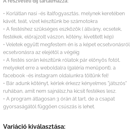
A részvételi díj tartalmazza:
• Korlátlan nasi -és italfogyasztás, melynek keretében
kávét, teát, vizet készítünk be számotokra
• A festéshez szükséges eszközök ( állvány, ecsetek,
festékek, előrajzolt vászon, kötény, kivetített kép)
• Veletek együtt megfestem én is a képet ecsetvonásról
ecsetvonásra az elejétől a végéig
• A festés során készítünk rólatok pár előnyös fotót,
melyeket erre a weboldalra (galéria menüpont), a
facebook -és instagram oldalunkra töltünk fel!
• Bár adunk kötényt, kérlek érkezz kényelmes "játszós"
ruhában, amit nem sajnálsz,ha kicsit festékes lesz.
• A program átlagosan 3 órán át tart, de a csapat
gyorsaságától függően csúszás is lehet.
Variáció kiválasztása: