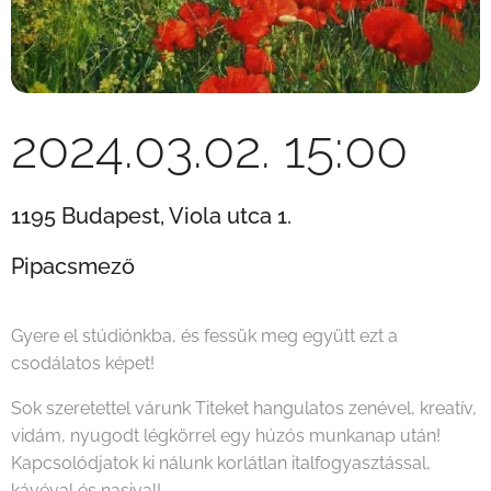
2024.03.02. 15:00
1195 Budapest, Viola utca 1.
Pipacsmező
Gyere el stúdiónkba, és fessük meg együtt ezt a
csodálatos képet!
Sok szeretettel várunk Titeket hangulatos zenével, kreatív,
vidám, nyugodt légkörrel egy húzós munkanap után!
Kapcsolódjatok ki nálunk korlátlan italfogyasztással,
kávéval és nasival!