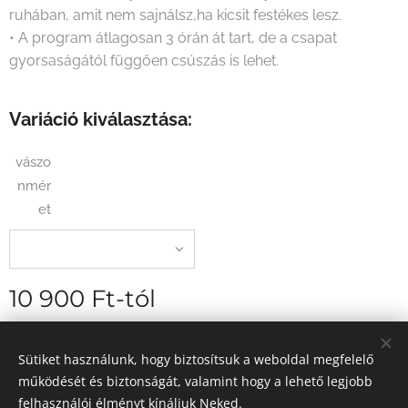
ruhában, amit nem sajnálsz,ha kicsit festékes lesz.
• A program átlagosan 3 órán át tart, de a csapat
gyorsaságától függően csúszás is lehet.
Variáció kiválasztása:
vászo
nmér
et
10 900
Ft
-tól
szállítási díj nélkül
Sütiket használunk, hogy biztosítsuk a weboldal megfelelő
működését és biztonságát, valamint hogy a lehető legjobb
felhasználói élményt kínáljuk Neked.
2026 Egyedi élményfestés - Magyarország