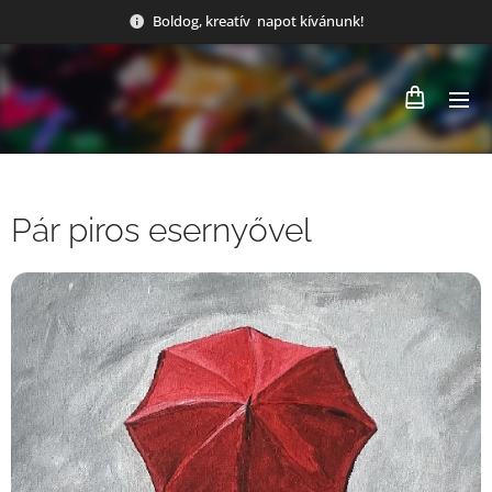
Boldog, kreatív napot kívánunk!
Pár piros esernyővel