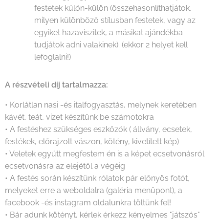
festetek külön-külön (összehasonlíthatjátok,
milyen különböző stílusban festetek, vagy az
egyiket hazaviszitek, a másikat ajándékba
tudjátok adni valakinek). (ekkor 2 helyet kell
lefoglalni!)
A részvételi díj tartalmazza:
• Korlátlan nasi -és italfogyasztás, melynek keretében
kávét, teát, vizet készítünk be számotokra
• A festéshez szükséges eszközök ( állvány, ecsetek,
festékek, előrajzolt vászon, kötény, kivetített kép)
• Veletek együtt megfestem én is a képet ecsetvonásról
ecsetvonásra az elejétől a végéig
• A festés során készítünk rólatok pár előnyös fotót,
melyeket erre a weboldalra (galéria menüpont), a
facebook -és instagram oldalunkra töltünk fel!
• Bár adunk kötényt, kérlek érkezz kényelmes "játszós"