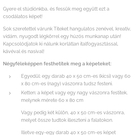
Gyere el stúdiónkba, és fessük meg együtt ezt a
csodálatos képet!
Sok szeretettel várunk Titeket hangulatos zenével, kreatív,
vidám, nyugodt légkörrel egy húzós munkanap után!
Kapcsolódjatok ki nálunk korlátlan italfogyasztással,
kávéval és nasival!
Négyféleképpen festhetitek meg a képeteket:
Egyedül: egy darab 40 x 50 cm-es (kicsi) vagy 60
x 80 cm-es (nagy) vászonra tudsz festeni.
Ketten: a képet vagy egy nagy vászonra festitek,
melynek mérete 60 x 80 cm
Vagy pedig két külön, 40 x 50 cm-es vászonra,
melyet össze tudtok illeszteni a falatokon.
Illetve egy-egy darab 40 x 50 cm-es képet