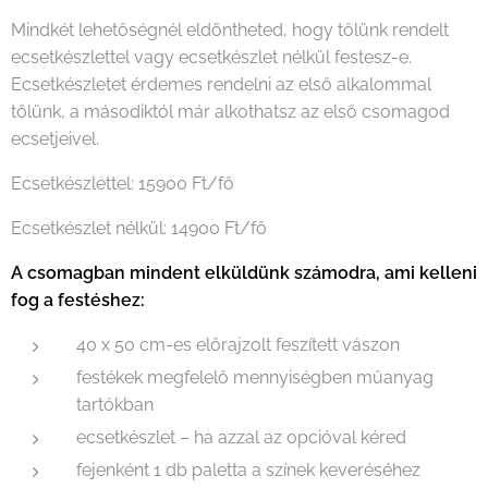
Mindkét lehetőségnél eldöntheted, hogy tőlünk rendelt
ecsetkészlettel vagy ecsetkészlet nélkül festesz-e.
Ecsetkészletet érdemes rendelni az első alkalommal
tőlünk, a másodiktól már alkothatsz az első csomagod
ecsetjeivel.
Ecsetkészlettel: 15900 Ft/fő
Ecsetkészlet nélkül: 14900 Ft/fő
A csomagban mindent elküldünk számodra, ami kelleni
fog a festéshez:
40 x 50 cm-es előrajzolt feszített vászon
festékek megfelelő mennyiségben műanyag
tartókban
ecsetkészlet – ha azzal az opcióval kéred
fejenként 1 db paletta a színek keveréséhez