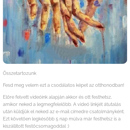
Összetartozunk
Fesd meg velem ezt a csodálatos képet az otthonodban!
Előre felvett videóink alapján akkor és ott festhetsz,
amikor neked a legmegfelelőbb. A videó linkjét átutalás
után küldjük el neked az e-mail címedre csatolmányként.
Ezt követően legkésőbb 5 nap múlva már festhetsz is a
kiszállított festőcsomagoddal :)