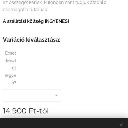
az összeget kérlek, különben nem tudjuk átadni a
csomagot a futárnak.
A szállítási költség INGYENES!
Variáció kiválasztása:
Ecset
készl
et
legye
n?
14 900
Ft
-tól
szállítási díj nélkül