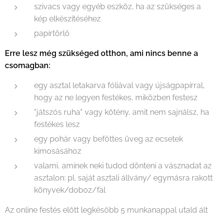
szivacs vagy egyéb eszköz, ha az szükséges a
kép elkészítéséhez
papírtörlő
Erre lesz még szükséged otthon, ami nincs benne a
csomagban:
egy asztal letakarva fóliával vagy újságpapírral,
hogy az ne legyen festékes, miközben festesz
"játszós ruha" vagy kötény, amit nem sajnálsz, ha
festékes lesz
egy pohár vagy befőttes üveg az ecsetek
kimosásához
valami, aminek neki tudod dönteni a vásznadat az
asztalon: pl. saját asztali állvány/ egymásra rakott
könyvek/doboz/fal
Az online festés előtt legkésőbb 5 munkanappal utald ált