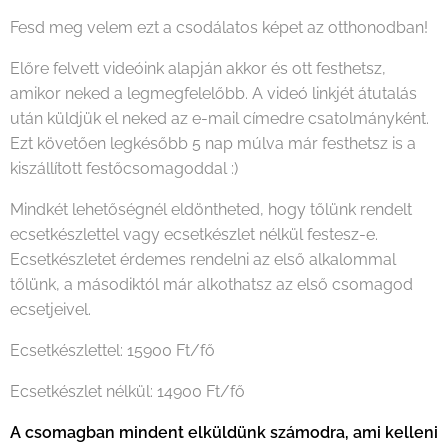
Fesd meg velem ezt a csodálatos képet az otthonodban!
Előre felvett videóink alapján akkor és ott festhetsz,
amikor neked a legmegfelelőbb. A videó linkjét átutalás
után küldjük el neked az e-mail címedre csatolmányként.
Ezt követően legkésőbb 5 nap múlva már festhetsz is a
kiszállított festőcsomagoddal :)
Mindkét lehetőségnél eldöntheted, hogy tőlünk rendelt
ecsetkészlettel vagy ecsetkészlet nélkül festesz-e.
Ecsetkészletet érdemes rendelni az első alkalommal
tőlünk, a másodiktól már alkothatsz az első csomagod
ecsetjeivel.
Ecsetkészlettel: 15900 Ft/fő
Ecsetkészlet nélkül: 14900 Ft/fő
A csomagban mindent elküldünk számodra, ami kelleni