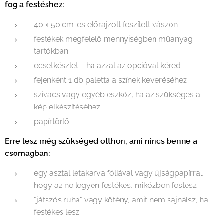
fog a festéshez:
40 x 50 cm-es előrajzolt feszített vászon
festékek megfelelő mennyiségben műanyag
tartókban
ecsetkészlet – ha azzal az opcióval kéred
fejenként 1 db paletta a színek keveréséhez
szivacs vagy egyéb eszköz, ha az szükséges a
kép elkészítéséhez
papírtörlő
Erre lesz még szükséged otthon, ami nincs benne a
csomagban:
egy asztal letakarva fóliával vagy újságpapírral,
hogy az ne legyen festékes, miközben festesz
"játszós ruha" vagy kötény, amit nem sajnálsz, ha
festékes lesz