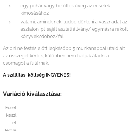
egy pohár vagy befőttes üveg az ecsetek
kimosásához
valami, aminek neki tudod dönteni a vásznadat az
asztalon: pl. saját asztali állvány/ egymásra rakott
könyvek/doboz/fal
Az online festés előtt legkésőbb 5 munkanappal utald ált
az összeget kérlek, különben nem tudjuk átadni a
csomagot a futárnak.
A szállítási költség INGYENES!
Variáció kiválasztása:
Ecset
készl
et
legye