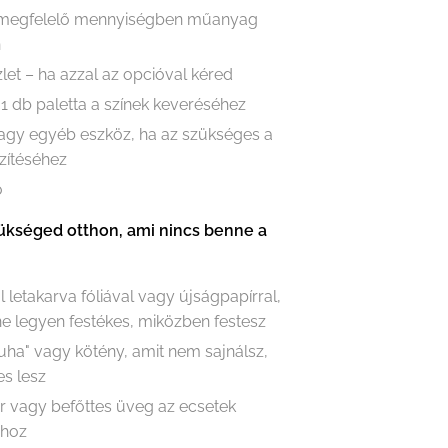
 megfelelő mennyiségben műanyag
n
let – ha azzal az opcióval kéred
 1 db paletta a színek keveréséhez
vagy egyéb eszköz, ha az szükséges a
zítéséhez
ő
ükséged otthon, ami nincs benne a
l letakarva fóliával vagy újságpapírral,
e legyen festékes, miközben festesz
ruha" vagy kötény, amit nem sajnálsz,
es lesz
r vagy befőttes üveg az ecsetek
ához