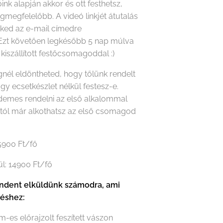
óink alapján akkor és ott festhetsz,
gmegfelelőbb. A videó linkjét átutalás
eked az e-mail címedre
Ezt követően legkésőbb 5 nap múlva
 kiszállított festőcsomagoddal :)
nél eldöntheted, hogy tőlünk rendelt
agy ecsetkészlet nélkül festesz-e.
rdemes rendelni az első alkalommal
któl már alkothatsz az első csomagod
15900 Ft/fő
ül: 14900 Ft/fő
dent elküldünk számodra, ami
téshez:
m-es előrajzolt feszített vászon