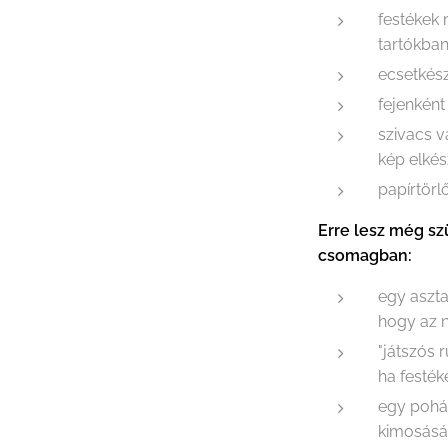
festékek
tartókba
ecsetkész
fejenként
szivacs 
kép elkés
papírtörl
Erre lesz még sz
csomagban:
egy aszta
hogy az n
"játszós 
ha festék
egy pohá
kimosás