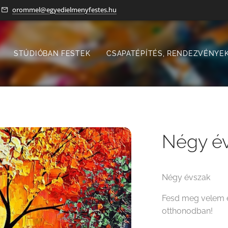
orommel@egyedielmenyfestes.hu
STÚDIÓBAN FESTEK
CSAPATÉPÍTÉS, RENDEZVÉNYEK
Négy é
Négy évszak
Fesd meg velem e
otthonodban!