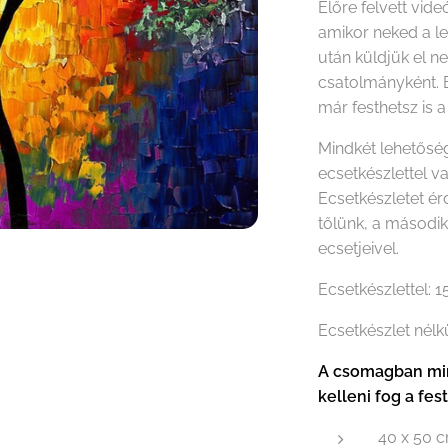
Előre felvett vide
amikor neked a le
után küldjük el n
csatolmányként. 
már festhetsz is a
Mindkét lehetőség
ecsetkészlettel v
Ecsetkészletet é
tőlünk, a másodi
ecsetjeivel.
Ecsetkészlettel: 
Ecsetkészlet nélk
A csomagban min
kelleni fog a fes
40 x 50 c