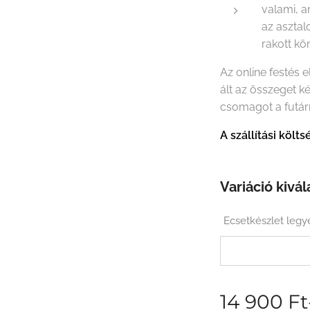
valami, a
az asztal
rakott k
Az online festés 
ált az összeget k
csomagot a futár
A szállítási köl
Variáció kivál
Ecsetkészlet legy
14 900
Ft