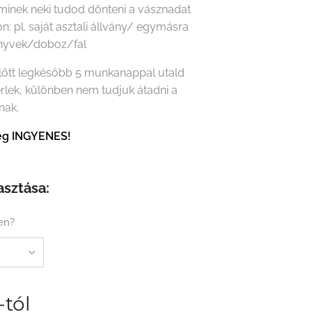
minek neki tudod dönteni a vásznadat
on: pl. saját asztali állvány/ egymásra
önyvek/doboz/fal
előtt legkésőbb 5 munkanappal utald
érlek, különben nem tudjuk átadni a
nak.
tség INGYENES!
asztása:
en?
-tól