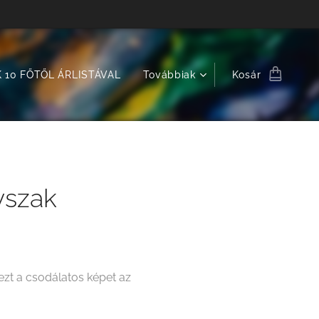
 10 FŐTŐL ÁRLISTÁVAL
Továbbiak
Kosár
vszak
zt a csodálatos képet az