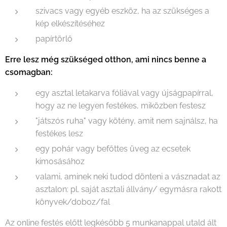
szivacs vagy egyéb eszköz, ha az szükséges a
kép elkészítéséhez
papírtörlő
Erre lesz még szükséged otthon, ami nincs benne a
csomagban:
egy asztal letakarva fóliával vagy újságpapírral,
hogy az ne legyen festékes, miközben festesz
"játszós ruha" vagy kötény, amit nem sajnálsz, ha
festékes lesz
egy pohár vagy befőttes üveg az ecsetek
kimosásához
valami, aminek neki tudod dönteni a vásznadat az
asztalon: pl. saját asztali állvány/ egymásra rakott
könyvek/doboz/fal
Az online festés előtt legkésőbb 5 munkanappal utald ált