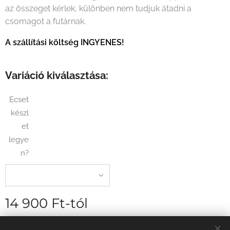
az összeget kérlek, különben nem tudjuk átadni a
csomagot a futárnak.
A szállítási költség INGYENES!
Variáció kiválasztása:
Ecset
készl
et
legye
n?
14 900
Ft
-tól
szállítási díj nélkül