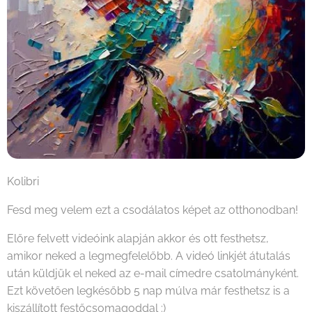
Kolibri
Fesd meg velem ezt a csodálatos képet az otthonodban!
Előre felvett videóink alapján akkor és ott festhetsz,
amikor neked a legmegfelelőbb. A videó linkjét átutalás
után küldjük el neked az e-mail címedre csatolmányként.
Ezt követően legkésőbb 5 nap múlva már festhetsz is a
kiszállított festőcsomagoddal :)