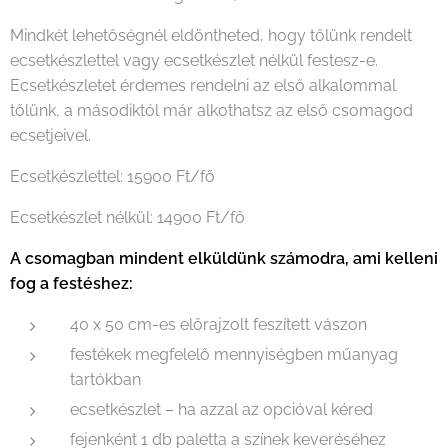
Mindkét lehetőségnél eldöntheted, hogy tőlünk rendelt
ecsetkészlettel vagy ecsetkészlet nélkül festesz-e.
Ecsetkészletet érdemes rendelni az első alkalommal
tőlünk, a másodiktól már alkothatsz az első csomagod
ecsetjeivel.
Ecsetkészlettel: 15900 Ft/fő
Ecsetkészlet nélkül: 14900 Ft/fő
A csomagban mindent elküldünk számodra, ami kelleni
fog a festéshez:
40 x 50 cm-es előrajzolt feszített vászon
festékek megfelelő mennyiségben műanyag
tartókban
ecsetkészlet – ha azzal az opcióval kéred
fejenként 1 db paletta a színek keveréséhez