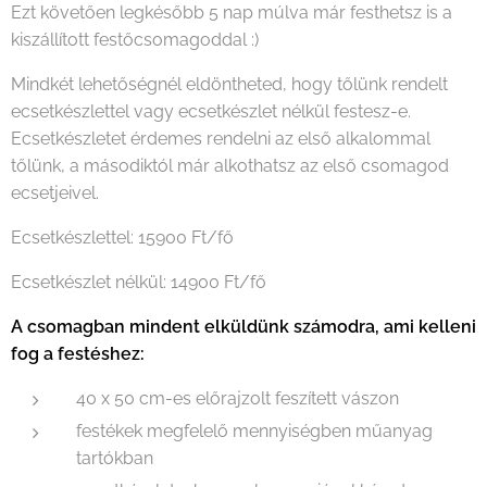
Ezt követően legkésőbb 5 nap múlva már festhetsz is a
kiszállított festőcsomagoddal :)
Mindkét lehetőségnél eldöntheted, hogy tőlünk rendelt
ecsetkészlettel vagy ecsetkészlet nélkül festesz-e.
Ecsetkészletet érdemes rendelni az első alkalommal
tőlünk, a másodiktól már alkothatsz az első csomagod
ecsetjeivel.
Ecsetkészlettel: 15900 Ft/fő
Ecsetkészlet nélkül: 14900 Ft/fő
A csomagban mindent elküldünk számodra, ami kelleni
fog a festéshez:
40 x 50 cm-es előrajzolt feszített vászon
festékek megfelelő mennyiségben műanyag
tartókban