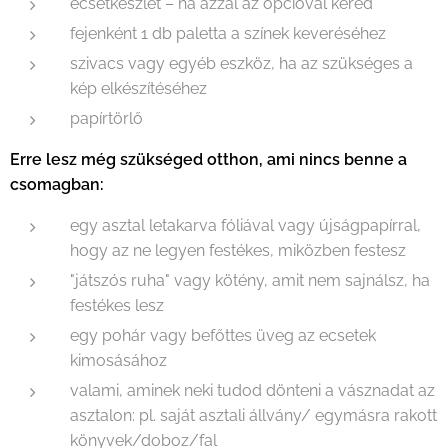
ecsetkészlet – ha azzal az opcióval kéred
fejenként 1 db paletta a színek keveréséhez
szivacs vagy egyéb eszköz, ha az szükséges a
kép elkészítéséhez
papírtörlő
Erre lesz még szükséged otthon, ami nincs benne a
csomagban:
egy asztal letakarva fóliával vagy újságpapírral,
hogy az ne legyen festékes, miközben festesz
"játszós ruha" vagy kötény, amit nem sajnálsz, ha
festékes lesz
egy pohár vagy befőttes üveg az ecsetek
kimosásához
valami, aminek neki tudod dönteni a vásznadat az
asztalon: pl. saját asztali állvány/ egymásra rakott
könyvek/doboz/fal