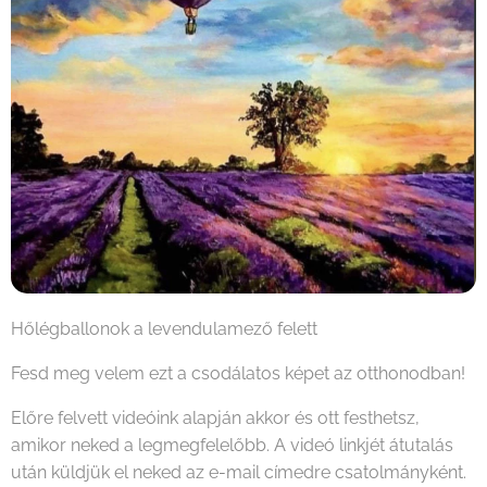
Hőlégballonok a levendulamező felett
Fesd meg velem ezt a csodálatos képet az otthonodban!
Előre felvett videóink alapján akkor és ott festhetsz,
amikor neked a legmegfelelőbb. A videó linkjét átutalás
után küldjük el neked az e-mail címedre csatolmányként.