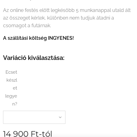
Az online festés előtt legkésőbb 5 munkanappal utald ált
az összeget kérlek, különben nem tudjuk átadni a
csomagot a futárnak.
A szállítási költség INGYENES!
Variáció kiválasztása:
Ecset
készl
et
legye
n?
14 900
Ft
-tól