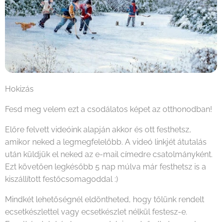
Hokizás
Fesd meg velem ezt a csodálatos képet az otthonodban!
Előre felvett videóink alapján akkor és ott festhetsz,
amikor neked a legmegfelelőbb. A videó linkjét átutalás
után küldjük el neked az e-mail címedre csatolmányként.
Ezt követően legkésőbb 5 nap múlva már festhetsz is a
kiszállított festőcsomagoddal :)
Mindkét lehetőségnél eldöntheted, hogy tőlünk rendelt
ecsetkészlettel vagy ecsetkészlet nélkül festesz-e.