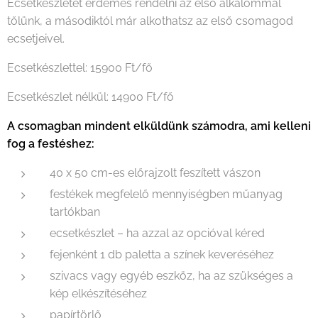
Ecsetkészletet érdemes rendelni az első alkalommal
tőlünk, a másodiktól már alkothatsz az első csomagod
ecsetjeivel.
Ecsetkészlettel: 15900 Ft/fő
Ecsetkészlet nélkül: 14900 Ft/fő
A csomagban mindent elküldünk számodra, ami kelleni
fog a festéshez:
40 x 50 cm-es előrajzolt feszített vászon
festékek megfelelő mennyiségben műanyag
tartókban
ecsetkészlet – ha azzal az opcióval kéred
fejenként 1 db paletta a színek keveréséhez
szivacs vagy egyéb eszköz, ha az szükséges a
kép elkészítéséhez
papírtörlő