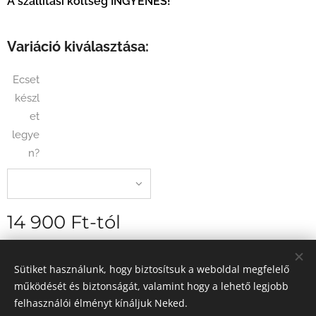
A szállítási költség INGYENES!
Variáció kiválasztása:
Ecset
készl
et
legye
n?
14 900
Ft
-tól
szállítási díj nélkül
Sütiket használunk, hogy biztosítsuk a weboldal megfelelő
működését és biztonságát, valamint hogy a lehető legjobb
felhasználói élményt kínáljuk Neked.
2026 Egyedi élményfestés - Magyarország