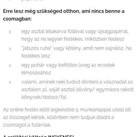
Erre lesz még szükséged otthon, ami nincs benne a
csomagban:
egy asztal letakarva fóliával vagy újságpapírral,
hogy az ne legyen festékes, miközben festesz
"játszós ruha" vagy kötény, amit nem sajnálsz, ha
festékes lesz
egy pohár vagy befőttes üveg az ecsetek
kimosásához
valami, aminek neki tudod dönteni a vásznadat az
asztalon: pl. saját asztali állvány/ egymásra rakott
könyvek/doboz/fal
Az online festés előtt legkésőbb 5 munkanappal utald ált
az összeget kérlek, különben nem tudjuk átadni a
csomagot a futárnak.