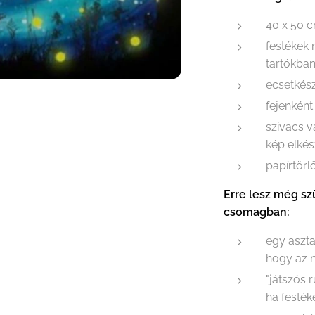
40 x 50 c
festékek
tartókba
ecsetkész
fejenként
szivacs 
kép elkés
papírtörl
Erre lesz még sz
csomagban:
egy aszta
hogy az n
"játszós 
ha festék