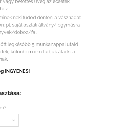
r vagy befőttes üveg az ecsetek
ához
minek neki tudod dönteni a vásznadat
on: pl. saját asztali állvány/ egymásra
önyvek/doboz/fal
előtt legkésőbb 5 munkanappal utald
érlek, különben nem tudjuk átadni a
nak.
tség INGYENES!
asztása:
en?