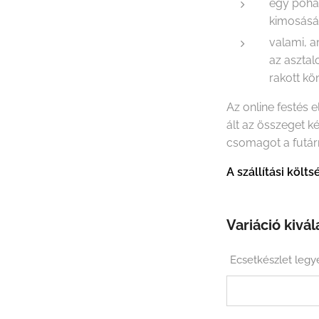
egy pohá
kimosás
valami, a
az asztal
rakott k
Az online festés 
ált az összeget k
csomagot a futár
A szállítási köl
Variáció kivál
Ecsetkészlet legy