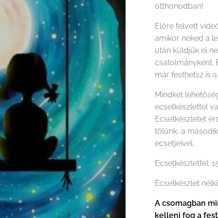
otthonodban!
Előre felvett vide
amikor neked a le
után küldjük el n
csatolmányként. 
már festhetsz is a
Mindkét lehetőség
ecsetkészlettel v
Ecsetkészletet é
tőlünk, a másodi
ecsetjeivel.
Ecsetkészlettel: 
Ecsetkészlet nélk
A csomagban min
kelleni fog a fes