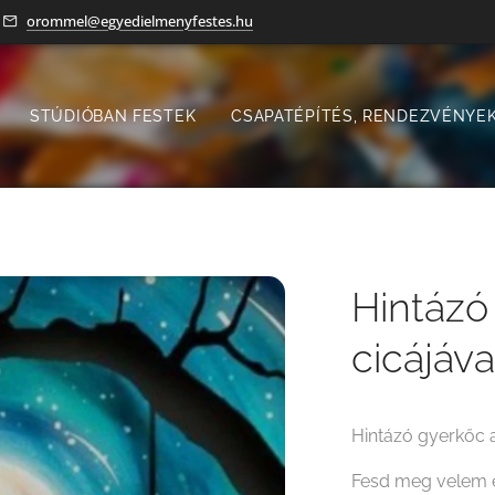
orommel@egyedielmenyfestes.hu
STÚDIÓBAN FESTEK
CSAPATÉPÍTÉS, RENDEZVÉNYEK
Hintázó
cicájáva
Hintázó gyerkőc a
Fesd meg velem e