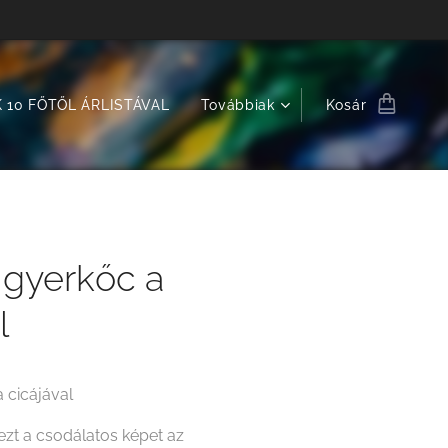
 10 FŐTŐL ÁRLISTÁVAL
Továbbiak
Kosár
 gyerkőc a
l
 cicájával
zt a csodálatos képet az