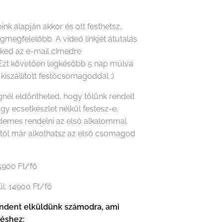
óink alapján akkor és ott festhetsz,
gmegfelelőbb. A videó linkjét átutalás
eked az e-mail címedre
Ezt követően legkésőbb 5 nap múlva
 kiszállított festőcsomagoddal :)
nél eldöntheted, hogy tőlünk rendelt
agy ecsetkészlet nélkül festesz-e.
rdemes rendelni az első alkalommal
któl már alkothatsz az első csomagod
15900 Ft/fő
ül: 14900 Ft/fő
dent elküldünk számodra, ami
téshez: