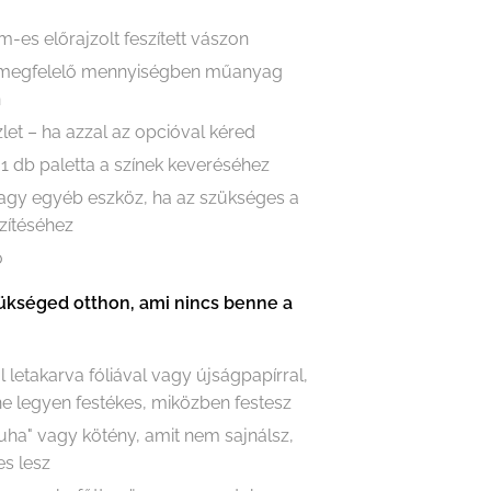
m-es előrajzolt feszített vászon
 megfelelő mennyiségben műanyag
n
let – ha azzal az opcióval kéred
 1 db paletta a színek keveréséhez
vagy egyéb eszköz, ha az szükséges a
zítéséhez
ő
ükséged otthon, ami nincs benne a
l letakarva fóliával vagy újságpapírral,
e legyen festékes, miközben festesz
ruha" vagy kötény, amit nem sajnálsz,
es lesz