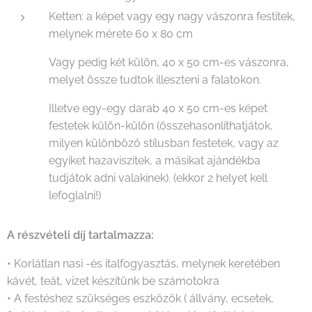
Ketten: a képet vagy egy nagy vászonra festitek,
melynek mérete 60 x 80 cm
Vagy pedig két külön, 40 x 50 cm-es vászonra,
melyet össze tudtok illeszteni a falatokon.
Illetve egy-egy darab 40 x 50 cm-es képet
festetek külön-külön (összehasonlíthatjátok,
milyen különböző stílusban festetek, vagy az
egyiket hazaviszitek, a másikat ajándékba
tudjátok adni valakinek). (ekkor 2 helyet kell
lefoglalni!)
A részvételi díj tartalmazza:
• Korlátlan nasi -és italfogyasztás, melynek keretében
kávét, teát, vizet készítünk be számotokra
• A festéshez szükséges eszközök ( állvány, ecsetek,