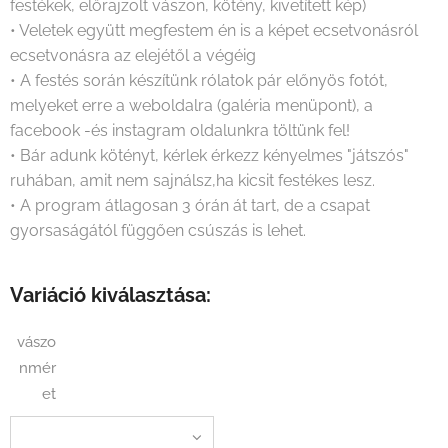
festékek, előrajzolt vászon, kötény, kivetített kép)
• Veletek együtt megfestem én is a képet ecsetvonásról
ecsetvonásra az elejétől a végéig
• A festés során készítünk rólatok pár előnyös fotót,
melyeket erre a weboldalra (galéria menüpont), a
facebook -és instagram oldalunkra töltünk fel!
• Bár adunk kötényt, kérlek érkezz kényelmes "játszós"
ruhában, amit nem sajnálsz,ha kicsit festékes lesz.
• A program átlagosan 3 órán át tart, de a csapat
gyorsaságától függően csúszás is lehet.
Variáció kiválasztása:
vászo
nmér
et