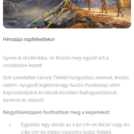
Himalája napfelkeltekor
Gyere el stúdiónkba, és fessük meg együtt ezt a
csodálatos képet!
Sok szeretettel várunk Titeket hangulatos zenével, kreatív,
vidám, nyugodt légkörrel egy húzós munkanap után!
Kapcsolódjatok ki nálunk korlátlan italfogyasztással,
kávéval és nasival!
Négyféleképpen festhetitek meg a képeteket:
Egyedül: egy darab 40 x 50 cm-es (kicsi) vagy 60
x 80 cm-es (nagy) vászonra tudsz festeni.