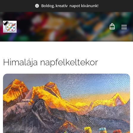
Boldog, kreatív napot kívánunk!
Himalája napfelkeltekor