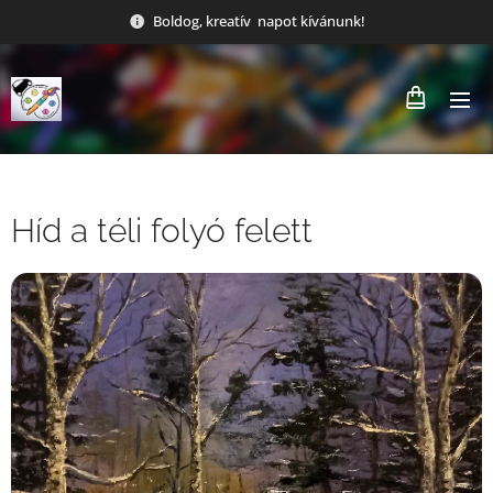
Boldog, kreatív napot kívánunk!
Híd a téli folyó felett