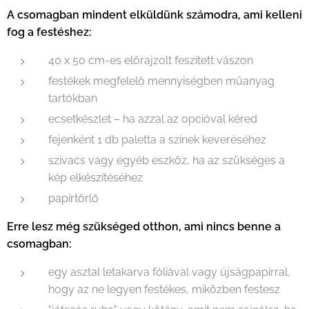
A csomagban mindent elküldünk számodra, ami kelleni
fog a festéshez:
40 x 50 cm-es előrajzolt feszített vászon
festékek megfelelő mennyiségben műanyag
tartókban
ecsetkészlet – ha azzal az opcióval kéred
fejenként 1 db paletta a színek keveréséhez
szivacs vagy egyéb eszköz, ha az szükséges a
kép elkészítéséhez
papírtörlő
Erre lesz még szükséged otthon, ami nincs benne a
csomagban:
egy asztal letakarva fóliával vagy újságpapírral,
hogy az ne legyen festékes, miközben festesz