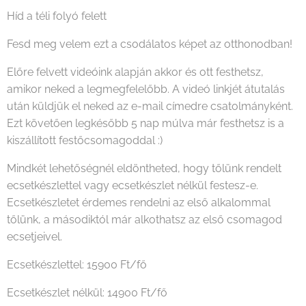
Híd a téli folyó felett
Fesd meg velem ezt a csodálatos képet az otthonodban!
Előre felvett videóink alapján akkor és ott festhetsz,
amikor neked a legmegfelelőbb. A videó linkjét átutalás
után küldjük el neked az e-mail címedre csatolmányként.
Ezt követően legkésőbb 5 nap múlva már festhetsz is a
kiszállított festőcsomagoddal :)
Mindkét lehetőségnél eldöntheted, hogy tőlünk rendelt
ecsetkészlettel vagy ecsetkészlet nélkül festesz-e.
Ecsetkészletet érdemes rendelni az első alkalommal
tőlünk, a másodiktól már alkothatsz az első csomagod
ecsetjeivel.
Ecsetkészlettel: 15900 Ft/fő
Ecsetkészlet nélkül: 14900 Ft/fő