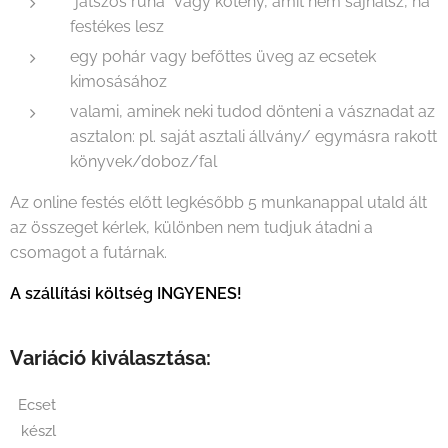
"játszós ruha" vagy kötény, amit nem sajnálsz, ha
festékes lesz
egy pohár vagy befőttes üveg az ecsetek
kimosásához
valami, aminek neki tudod dönteni a vásznadat az
asztalon: pl. saját asztali állvány/ egymásra rakott
könyvek/doboz/fal
Az online festés előtt legkésőbb 5 munkanappal utald ált
az összeget kérlek, különben nem tudjuk átadni a
csomagot a futárnak.
A szállítási költség INGYENES!
Variáció kiválasztása:
Ecset
készl