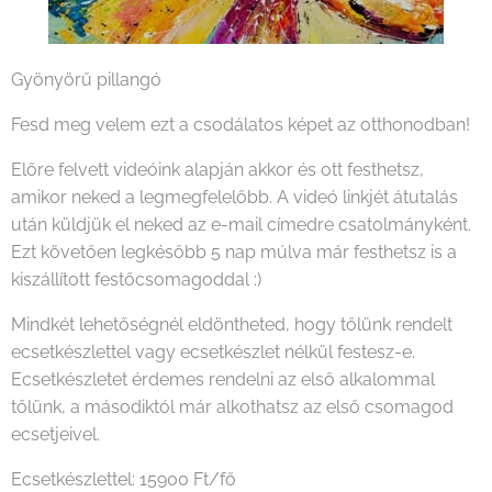
Gyönyörű pillangó
Fesd meg velem ezt a csodálatos képet az otthonodban!
Előre felvett videóink alapján akkor és ott festhetsz,
amikor neked a legmegfelelőbb. A videó linkjét átutalás
után küldjük el neked az e-mail címedre csatolmányként.
Ezt követően legkésőbb 5 nap múlva már festhetsz is a
kiszállított festőcsomagoddal :)
Mindkét lehetőségnél eldöntheted, hogy tőlünk rendelt
ecsetkészlettel vagy ecsetkészlet nélkül festesz-e.
Ecsetkészletet érdemes rendelni az első alkalommal
tőlünk, a másodiktól már alkothatsz az első csomagod
ecsetjeivel.
Ecsetkészlettel: 15900 Ft/fő