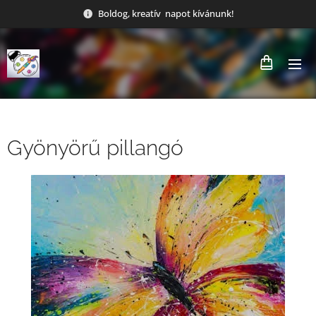
Boldog, kreatív napot kívánunk!
Gyönyörű pillangó