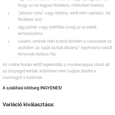
hogy az ne legyen festékes, miközben festesz
"játszós ruha" vagy kötény, amit nem sajnálsz, ha
festékes lesz
egy pohár vagy befőttes üveg az ecsetek
kimosásához
valami, aminek neki tudod dönteni a vásznadat az
asztalon: pl. saját asztali állvány/ egymásra rakott
könyvek/doboz/fal
Az online festés előtt legkésőbb 5 munkanappal utald ált
az összeget kérlek, különben nem tudjuk átadni a
csomagot a futárnak.
A szállítási költség INGYENES!
Variáció kiválasztása: