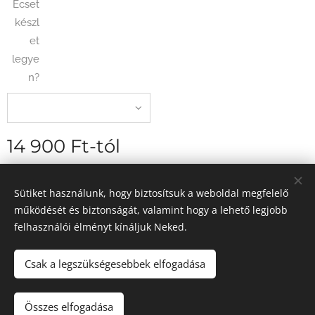
Ecset
készl
et
legye
n?
14 900
Ft
-tól
szállítási díj nélkül
Sütiket használunk, hogy biztosítsuk a weboldal megfelelő
működését és biztonságát, valamint hogy a lehető legjobb
felhasználói élményt kínáljuk Neked.
2026 Egyedi élményfestés - Magyarország
Sütik
Csak a legszükségesebbek elfogadása
Kosárba
Összes elfogadása