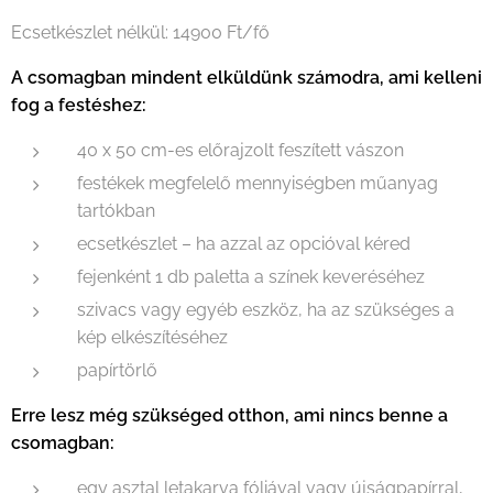
Ecsetkészlet nélkül: 14900 Ft/fő
A csomagban mindent elküldünk számodra, ami kelleni
fog a festéshez:
40 x 50 cm-es előrajzolt feszített vászon
festékek megfelelő mennyiségben műanyag
tartókban
ecsetkészlet – ha azzal az opcióval kéred
fejenként 1 db paletta a színek keveréséhez
szivacs vagy egyéb eszköz, ha az szükséges a
kép elkészítéséhez
papírtörlő
Erre lesz még szükséged otthon, ami nincs benne a
csomagban:
egy asztal letakarva fóliával vagy újságpapírral,