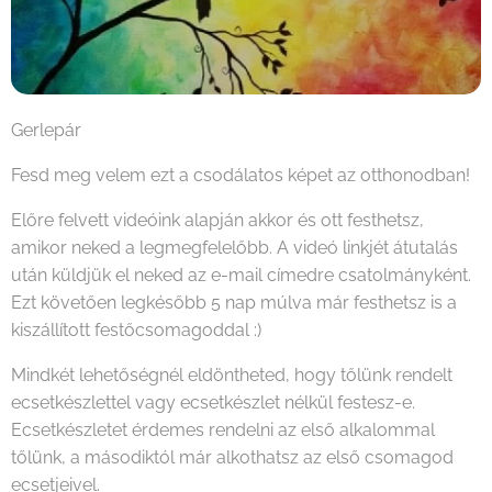
Gerlepár
Fesd meg velem ezt a csodálatos képet az otthonodban!
Előre felvett videóink alapján akkor és ott festhetsz,
amikor neked a legmegfelelőbb. A videó linkjét átutalás
után küldjük el neked az e-mail címedre csatolmányként.
Ezt követően legkésőbb 5 nap múlva már festhetsz is a
kiszállított festőcsomagoddal :)
Mindkét lehetőségnél eldöntheted, hogy tőlünk rendelt
ecsetkészlettel vagy ecsetkészlet nélkül festesz-e.
Ecsetkészletet érdemes rendelni az első alkalommal
tőlünk, a másodiktól már alkothatsz az első csomagod
ecsetjeivel.