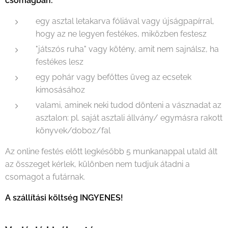
csomagban:
egy asztal letakarva fóliával vagy újságpapírral,
hogy az ne legyen festékes, miközben festesz
"játszós ruha" vagy kötény, amit nem sajnálsz, ha
festékes lesz
egy pohár vagy befőttes üveg az ecsetek
kimosásához
valami, aminek neki tudod dönteni a vásznadat az
asztalon: pl. saját asztali állvány/ egymásra rakott
könyvek/doboz/fal
Az online festés előtt legkésőbb 5 munkanappal utald ált
az összeget kérlek, különben nem tudjuk átadni a
csomagot a futárnak.
A szállítási költség INGYENES!