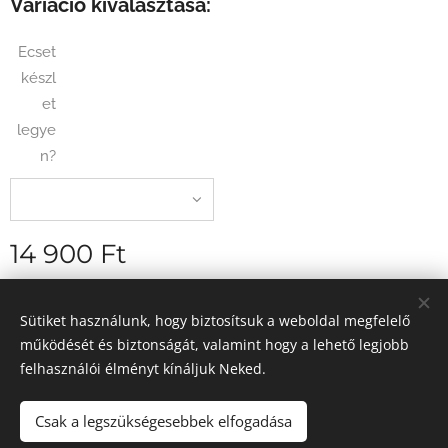
Variáció kiválasztása:
Ecset
készl
et
legye
n?
14 900
Ft
szállítási díj nélkül
Sütiket használunk, hogy biztosítsuk a weboldal megfelelő
működését és biztonságát, valamint hogy a lehető legjobb
felhasználói élményt kínáljuk Neked.
2026 Egyedi élményfestés - Magyarország
Sütik
Csak a legszükségesebbek elfogadása