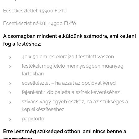
Ecsetkészlettel: 15900 Ft/fő
Ecsetkészlet nélkül: 14900 Ft/fő
A csomagban mindent elküldünk számodra, ami kelleni
fog a festéshez:
40 x 50 cm-es előrajzolt feszített vászon
festékek megfelelő mennyiségben műanyag
tartókban
ecsetkészlet – ha azzal az opcióval kéred
fejenként 1 db paletta a színek keveréséhez
szivacs vagy egyéb eszköz, ha az szükséges a
kép elkészítéséhez
papírtörlő
Erre lesz még szükséged otthon, ami nincs benne a