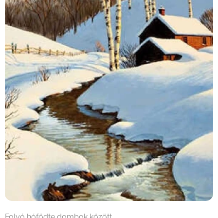
Folyó hófödte dombok között