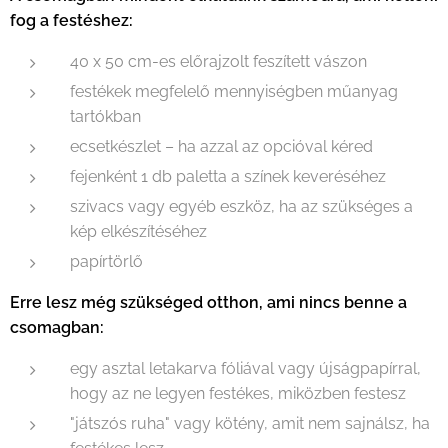
fog a festéshez:
40 x 50 cm-es előrajzolt feszített vászon
festékek megfelelő mennyiségben műanyag
tartókban
ecsetkészlet – ha azzal az opcióval kéred
fejenként 1 db paletta a színek keveréséhez
szivacs vagy egyéb eszköz, ha az szükséges a
kép elkészítéséhez
papírtörlő
Erre lesz még szükséged otthon, ami nincs benne a
csomagban:
egy asztal letakarva fóliával vagy újságpapírral,
hogy az ne legyen festékes, miközben festesz
"játszós ruha" vagy kötény, amit nem sajnálsz, ha