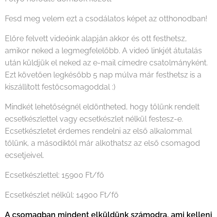
Fesd meg velem ezt a csodálatos képet az otthonodban!
Előre felvett videóink alapján akkor és ott festhetsz,
amikor neked a legmegfelelőbb. A videó linkjét átutalás
után küldjük el neked az e-mail címedre csatolmányként.
Ezt követően legkésőbb 5 nap múlva már festhetsz is a
kiszállított festőcsomagoddal :)
Mindkét lehetőségnél eldöntheted, hogy tőlünk rendelt
ecsetkészlettel vagy ecsetkészlet nélkül festesz-e.
Ecsetkészletet érdemes rendelni az első alkalommal
tőlünk, a másodiktól már alkothatsz az első csomagod
ecsetjeivel.
Ecsetkészlettel: 15900 Ft/fő
Ecsetkészlet nélkül: 14900 Ft/fő
A csomagban mindent elküldünk számodra, ami kelleni