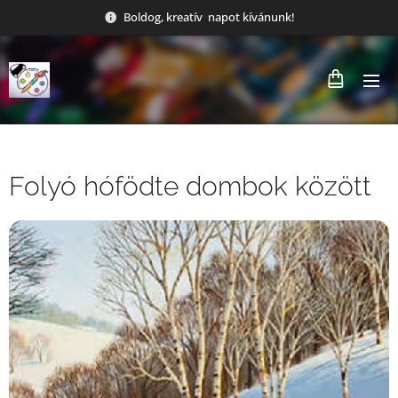
Boldog, kreatív napot kívánunk!
Folyó hófödte dombok között