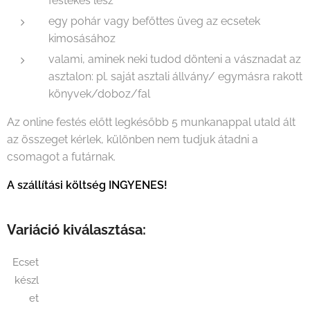
festékes lesz
egy pohár vagy befőttes üveg az ecsetek
kimosásához
valami, aminek neki tudod dönteni a vásznadat az
asztalon: pl. saját asztali állvány/ egymásra rakott
könyvek/doboz/fal
Az online festés előtt legkésőbb 5 munkanappal utald ált
az összeget kérlek, különben nem tudjuk átadni a
csomagot a futárnak.
A szállítási költség INGYENES!
Variáció kiválasztása:
Ecset
készl
et