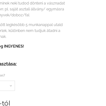
minek neki tudod dönteni a vásznadat
on: pl. saját asztali állvány/ egymásra
önyvek/doboz/fal
előtt legkésőbb 5 munkanappal utald
érlek, különben nem tudjuk átadni a
nak.
tség INGYENES!
asztása:
en?
-tól