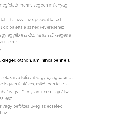
 megfelelő mennyiségben műanyag
n
let – ha azzal az opcióval kéred
 1 db paletta a színek keveréséhez
vagy egyéb eszköz, ha az szükséges a
zítéséhez
ő
ükséged otthon, ami nincs benne a
l letakarva fóliával vagy újságpapírral,
e legyen festékes, miközben festesz
ruha" vagy kötény, amit nem sajnálsz,
es lesz
r vagy befőttes üveg az ecsetek
ához