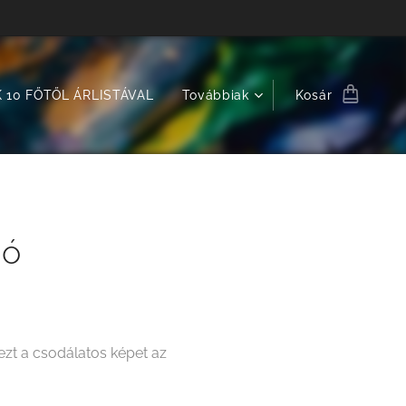
 10 FŐTŐL ÁRLISTÁVAL
Továbbiak
Kosár
gó
zt a csodálatos képet az