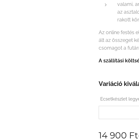
valami, a
az asztal
rakott k
Az online festés 
ált az összeget k
csomagot a futár
A szállítási köl
Variáció kivál
Ecsetkészlet legy
14 900
Ft