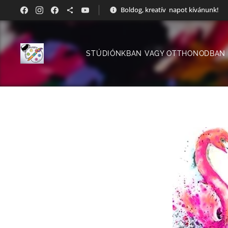
Boldog, kreatív napot kívánunk!
STÚDIÓNKBAN VAGY OTTHONODBAN