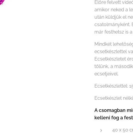
Előre felvett vide
amikor neked a le
után küldjük el n
csatolmányként. 
már festhetsz is a
Mindkét lehetőség
ecsetkészlettel v
Ecsetkészletet é
tőlünk, a másodi
ecsetjeivel.
Ecsetkészlettel: 
Ecsetkészlet nélk
A csomagban min
kelleni fog a fes
40 x 50 c