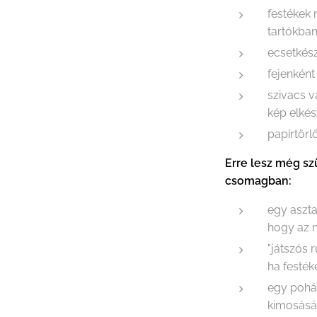
festékek
tartókba
ecsetkész
fejenként
szivacs 
kép elkés
papírtörl
Erre lesz még sz
csomagban:
egy aszta
hogy az n
"játszós 
ha festék
egy pohá
kimosás