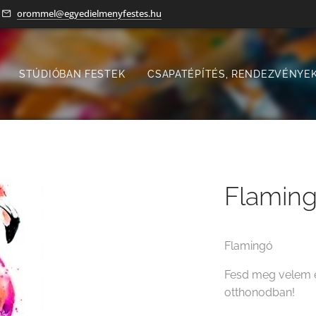
orommel@egyedielmenyfestes.hu
STÚDIÓBAN FESTEK
CSAPATÉPÍTÉS, RENDEZVÉNYEK
Flamin
Flamingó
Fesd meg velem e
otthonodban!