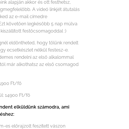
óink alapján akkor és ott festhetsz,
gmegfelelőbb. A videó linkjét átutalás
eked az e-mail címedre
Ezt követően legkésőbb 5 nap múlva
 kiszállított festőcsomagoddal :)
nél eldöntheted, hogy tőlünk rendelt
agy ecsetkészlet nélkül festesz-e.
rdemes rendelni az első alkalommal
któl már alkothatsz az első csomagod
15900 Ft/fő
ül: 14900 Ft/fő
dent elküldünk számodra, ami
téshez:
m-es előrajzolt feszített vászon