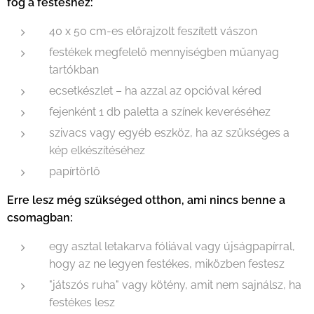
fog a festéshez:
40 x 50 cm-es előrajzolt feszített vászon
festékek megfelelő mennyiségben műanyag
tartókban
ecsetkészlet – ha azzal az opcióval kéred
fejenként 1 db paletta a színek keveréséhez
szivacs vagy egyéb eszköz, ha az szükséges a
kép elkészítéséhez
papírtörlő
Erre lesz még szükséged otthon, ami nincs benne a
csomagban:
egy asztal letakarva fóliával vagy újságpapírral,
hogy az ne legyen festékes, miközben festesz
"játszós ruha" vagy kötény, amit nem sajnálsz, ha
festékes lesz