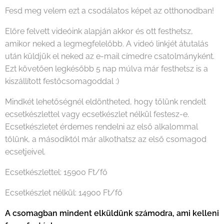
Fesd meg velem ezt a csodálatos képet az otthonodban!
Előre felvett videóink alapján akkor és ott festhetsz,
amikor neked a legmegfelelőbb. A videó linkjét átutalás
után küldjük el neked az e-mail címedre csatolmányként.
Ezt követően legkésőbb 5 nap múlva már festhetsz is a
kiszállított festőcsomagoddal :)
Mindkét lehetőségnél eldöntheted, hogy tőlünk rendelt
ecsetkészlettel vagy ecsetkészlet nélkül festesz-e.
Ecsetkészletet érdemes rendelni az első alkalommal
tőlünk, a másodiktól már alkothatsz az első csomagod
ecsetjeivel.
Ecsetkészlettel: 15900 Ft/fő
Ecsetkészlet nélkül: 14900 Ft/fő
A csomagban mindent elküldünk számodra, ami kelleni