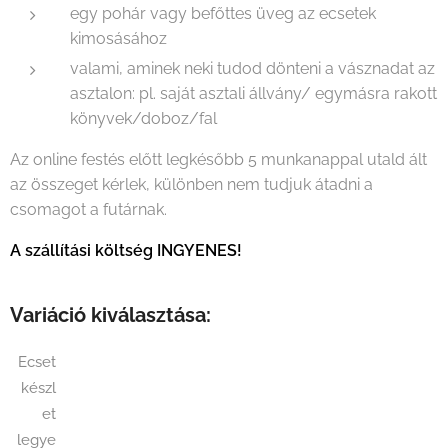
egy pohár vagy befőttes üveg az ecsetek
kimosásához
valami, aminek neki tudod dönteni a vásznadat az
asztalon: pl. saját asztali állvány/ egymásra rakott
könyvek/doboz/fal
Az online festés előtt legkésőbb 5 munkanappal utald ált
az összeget kérlek, különben nem tudjuk átadni a
csomagot a futárnak.
A szállítási költség INGYENES!
Variáció kiválasztása:
Ecset
készl
et
legye