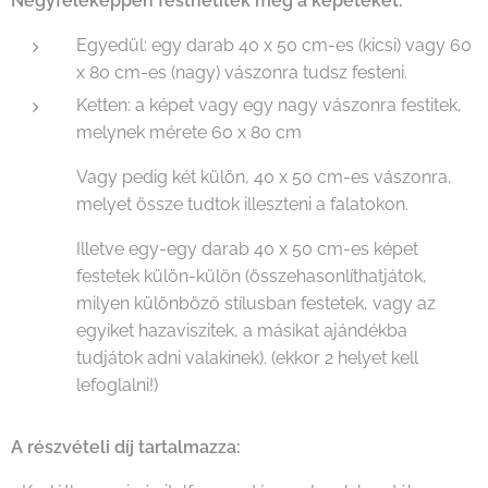
Négyféleképpen festhetitek meg a képeteket:
Egyedül: egy darab 40 x 50 cm-es (kicsi) vagy 60
x 80 cm-es (nagy) vászonra tudsz festeni.
Ketten: a képet vagy egy nagy vászonra festitek,
melynek mérete 60 x 80 cm
Vagy pedig két külön, 40 x 50 cm-es vászonra,
melyet össze tudtok illeszteni a falatokon.
Illetve egy-egy darab 40 x 50 cm-es képet
festetek külön-külön (összehasonlíthatjátok,
milyen különböző stílusban festetek, vagy az
egyiket hazaviszitek, a másikat ajándékba
tudjátok adni valakinek). (ekkor 2 helyet kell
lefoglalni!)
A részvételi díj tartalmazza: