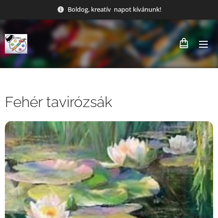
Boldog, kreatív napot kívánunk!
Fehér tavirózsák