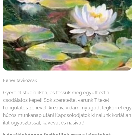
Fehér tavirózsák
Gyere el stúdiónkba, és fessük meg együtt ezt a
csodálatos képet! Sok szeretettel várunk Titeket
hangulatos zenével, kreatív, vidám, nyugodt légkörrel egy
húzós munkanap után! Kapcsolódjatok ki nálunk korlátlan
italfogyasztással, kávéval és nasival!