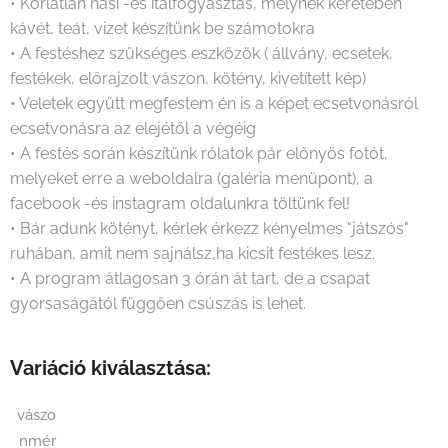
• Korlátlan nasi -és italfogyasztás, melynek keretében
kávét, teát, vizet készítünk be számotokra
• A festéshez szükséges eszközök ( állvány, ecsetek,
festékek, előrajzolt vászon, kötény, kivetített kép)
• Veletek együtt megfestem én is a képet ecsetvonásról
ecsetvonásra az elejétől a végéig
• A festés során készítünk rólatok pár előnyös fotót,
melyeket erre a weboldalra (galéria menüpont), a
facebook -és instagram oldalunkra töltünk fel!
• Bár adunk kötényt, kérlek érkezz kényelmes "játszós"
ruhában, amit nem sajnálsz,ha kicsit festékes lesz.
• A program átlagosan 3 órán át tart, de a csapat
gyorsaságától függően csúszás is lehet.
Variáció kiválasztása:
vászo
nmér