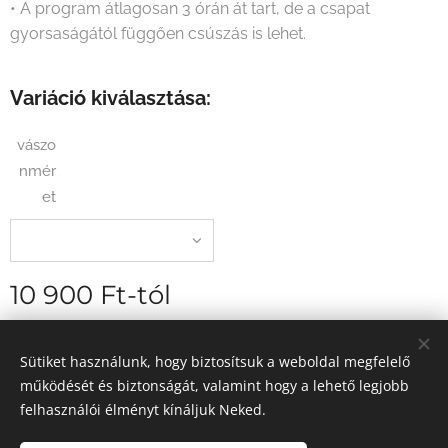
• A program átlagosan 3 órán át tart, de a csapat
gyorsaságától függően csúszás is lehet.
Variáció kiválasztása:
vászo
nmér
et
10 900
Ft
-tól
szállítási díj nélkül
Sütiket használunk, hogy biztosítsuk a weboldal megfelelő
működését és biztonságát, valamint hogy a lehető legjobb
felhasználói élményt kínáljuk Neked.
2026 Egyedi élményfestés - Magyarország
Sütik