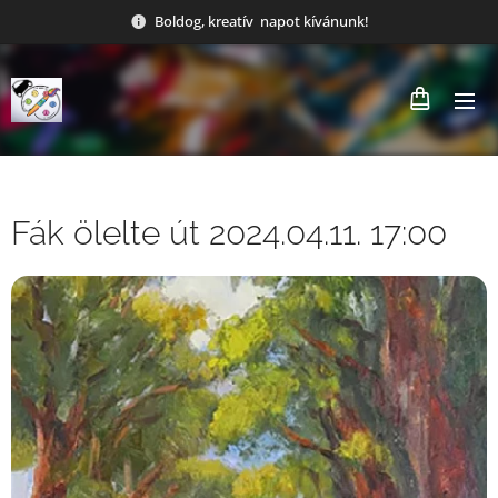
Boldog, kreatív napot kívánunk!
Fák ölelte út 2024.04.11. 17:00