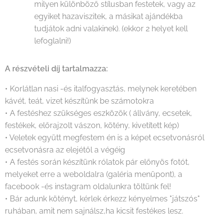
milyen különböző stílusban festetek, vagy az
egyiket hazaviszitek, a másikat ajándékba
tudjátok adni valakinek). (ekkor 2 helyet kell
lefoglalni!)
A részvételi díj tartalmazza:
• Korlátlan nasi -és italfogyasztás, melynek keretében
kávét, teát, vizet készítünk be számotokra
• A festéshez szükséges eszközök ( állvány, ecsetek,
festékek, előrajzolt vászon, kötény, kivetített kép)
• Veletek együtt megfestem én is a képet ecsetvonásról
ecsetvonásra az elejétől a végéig
• A festés során készítünk rólatok pár előnyös fotót,
melyeket erre a weboldalra (galéria menüpont), a
facebook -és instagram oldalunkra töltünk fel!
• Bár adunk kötényt, kérlek érkezz kényelmes "játszós"
ruhában, amit nem sajnálsz,ha kicsit festékes lesz.