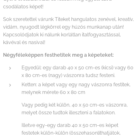
csodálatos képet!
Sok szeretettel várunk Titeket hangulatos zenével, kreatív,
vidám, nyugodt légkörrel egy húzós munkanap után!
Kapcsolódjatok ki nálunk korlátlan italfogyasztással,
kávéval és nasival!
Négyféleképpen festhetitek meg a képeteket:
Egyedül: egy darab 40 x 50 cm-es (kicsi) vagy 60
x 80 cm-es (nagy) vászonra tudsz festeni.
Ketten: a képet vagy egy nagy vászonra festitek,
melynek mérete 60 x 80 cm
Vagy pedig két külön, 40 x 50 cm-es vászonra,
melyet össze tudtok illeszteni a falatokon.
Illetve egy-egy darab 40 x 50 cm-es képet
festetek külön-külön (összehasonlíthatjátok,