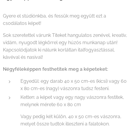
Gyere el stúdiónkba, és fessük meg együtt ezt a
csodálatos képet!
Sok szeretettel várunk Titeket hangulatos zenével, kreatív,
vidám, nyugodt légkörrel egy húzós munkanap után!
Kapcsolódjatok ki nálunk korlátlan italfogyasztással,
kávéval és nasival!
Négyféleképpen festhetitek meg a képeteket:
Egyedül: egy darab 40 x 50 cm-es (kicsi) vagy 60
x 80 cm-es (nagy) vászonra tudsz festeni.
Ketten: a képet vagy egy nagy vászonra festitek,
melynek mérete 60 x 80 cm
Vagy pedig két külön, 40 x 50 cm-es vászonra,
melyet össze tudtok illeszteni a falatokon.