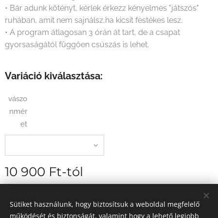
• Bár adunk kötényt, kérlek érkezz kényelmes "játszós"
ruhában, amit nem sajnálsz,ha kicsit festékes lesz.
• A program átlagosan 3 órán át tart, de a csapat
gyorsaságától függően csúszás is lehet.
Variáció kiválasztása:
vászo
nmér
et
10 900
Ft
-tól
szállítási díj nélkül
Sütiket használunk, hogy biztosítsuk a weboldal megfelelő
működését és biztonságát, valamint hogy a lehető legjobb