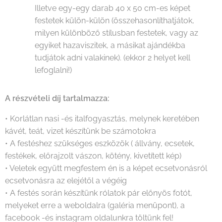
Illetve egy-egy darab 40 x 50 cm-es képet
festetek külön-külön (összehasonlíthatjátok,
milyen különböző stílusban festetek, vagy az
egyiket hazaviszitek, a másikat ajándékba
tudjátok adni valakinek). (ekkor 2 helyet kell
lefoglalni!)
A részvételi díj tartalmazza:
• Korlátlan nasi -és italfogyasztás, melynek keretében
kávét, teát, vizet készítünk be számotokra
• A festéshez szükséges eszközök ( állvány, ecsetek,
festékek, előrajzolt vászon, kötény, kivetített kép)
• Veletek együtt megfestem én is a képet ecsetvonásról
ecsetvonásra az elejétől a végéig
• A festés során készítünk rólatok pár előnyös fotót,
melyeket erre a weboldalra (galéria menüpont), a
facebook -és instagram oldalunkra töltünk fel!