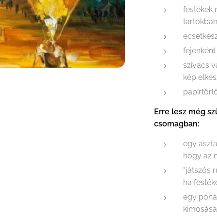
festékek
tartókba
ecsetkész
fejenként
szivacs 
kép elkés
papírtörl
Erre lesz még sz
csomagban:
egy aszta
hogy az n
"játszós 
ha festék
egy pohá
kimosás