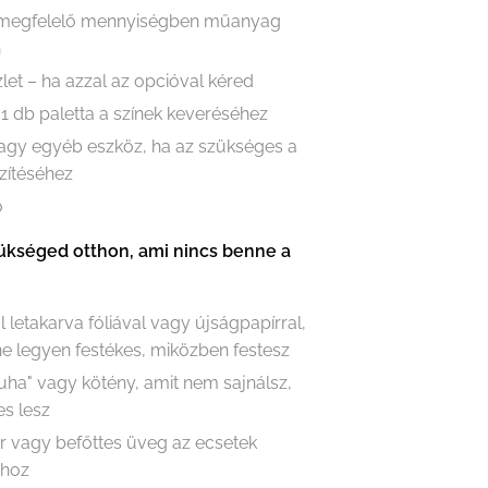
 megfelelő mennyiségben műanyag
n
let – ha azzal az opcióval kéred
 1 db paletta a színek keveréséhez
vagy egyéb eszköz, ha az szükséges a
zítéséhez
ő
ükséged otthon, ami nincs benne a
l letakarva fóliával vagy újságpapírral,
e legyen festékes, miközben festesz
ruha" vagy kötény, amit nem sajnálsz,
es lesz
r vagy befőttes üveg az ecsetek
ához