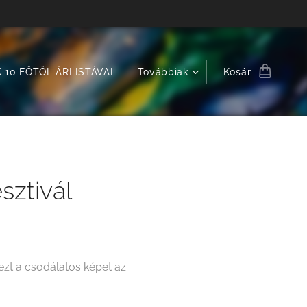
 10 FŐTŐL ÁRLISTÁVAL
Továbbiak
Kosár
sztivál
zt a csodálatos képet az