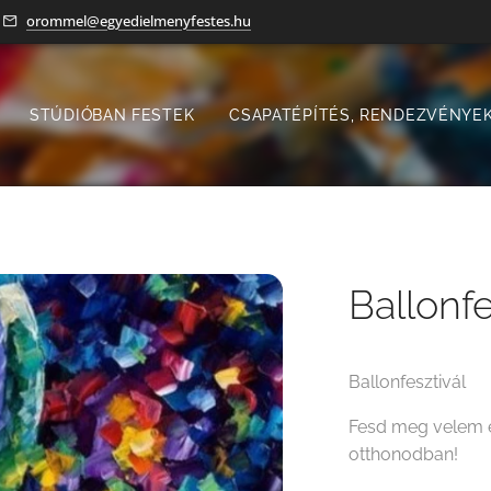
orommel@egyedielmenyfestes.hu
STÚDIÓBAN FESTEK
CSAPATÉPÍTÉS, RENDEZVÉNYEK
Ballonfe
Ballonfesztivál
Fesd meg velem e
otthonodban!