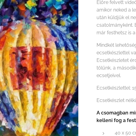
Előre felvett vide
amikor neked a le
után küldjük el n
csatolmányként. 
már festhetsz is a
Mindkét lehetőség
ecsetkészlettel v
Ecsetkészletet é
tőlünk, a másodi
ecsetjeivel.
Ecsetkészlettel: 
Ecsetkészlet nélk
A csomagban min
kelleni fog a fes
40 x 50 c