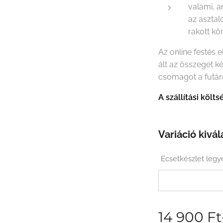
valami, a
az asztal
rakott k
Az online festés 
ált az összeget k
csomagot a futár
A szállítási köl
Variáció kivál
Ecsetkészlet legy
14 900
Ft