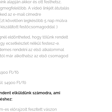
óink alapján akkor és ott festhetsz,
gmegfelelőbb. A videó linkjét átutalás
eked az e-mail címedre
Ezt követően legkésőbb 5 nap múlva
 kiszállított festőcsomagoddal :)
nél eldöntheted, hogy tőlünk rendelt
agy ecsetkészlet nélkül festesz-e.
rdemes rendelni az első alkalommal
któl már alkothatsz az első csomagod
15900 Ft/fő
ül: 14900 Ft/fő
dent elküldünk számodra, ami
téshez:
m-es előrajzolt feszített vászon