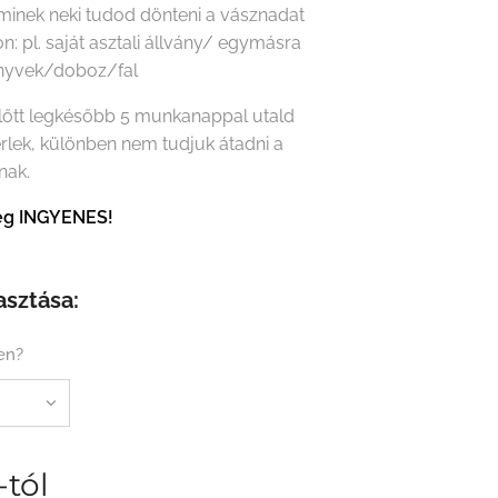
minek neki tudod dönteni a vásznadat
on: pl. saját asztali állvány/ egymásra
önyvek/doboz/fal
előtt legkésőbb 5 munkanappal utald
érlek, különben nem tudjuk átadni a
nak.
tség INGYENES!
asztása:
en?
-tól