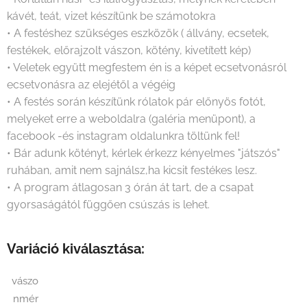
kávét, teát, vizet készítünk be számotokra
• A festéshez szükséges eszközök ( állvány, ecsetek,
festékek, előrajzolt vászon, kötény, kivetített kép)
• Veletek együtt megfestem én is a képet ecsetvonásról
ecsetvonásra az elejétől a végéig
• A festés során készítünk rólatok pár előnyös fotót,
melyeket erre a weboldalra (galéria menüpont), a
facebook -és instagram oldalunkra töltünk fel!
• Bár adunk kötényt, kérlek érkezz kényelmes "játszós"
ruhában, amit nem sajnálsz,ha kicsit festékes lesz.
• A program átlagosan 3 órán át tart, de a csapat
gyorsaságától függően csúszás is lehet.
Variáció kiválasztása:
vászo
nmér