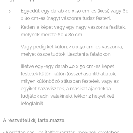
Egyedül: egy darab 40 x 50 cm-es (kicsi) vagy 60
x 80 cm-es (nagy) vászonra tudsz festeni.
Ketten: a képet vagy egy nagy vászonra festitek,
melynek mérete 60 x 80 cm
Vagy pedig két külön, 40 x 50 cm-es vászonra,
melyet össze tudtok illeszteni a falatokon.
Illetve egy-egy darab 40 x 50 cm-es képet
festetek külön-külön (összehasonlíthatjátok,
milyen különböző stílusban festetek, vagy az
egyiket hazaviszitek, a másikat ajándékba
tudjátok adni valakinek). (ekkor 2 helyet kell
lefoglalni!)
A részvételi díj tartalmazza:
• Korlátlan nasi -és italfogyasztás, melynek keretében