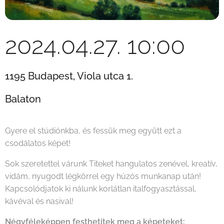
2024.04.27. 10:00
1195 Budapest, Viola utca 1.
Balaton
Gyere el stúdiónkba, és fessük meg együtt ezt a
csodálatos képet!
Sok szeretettel várunk Titeket hangulatos zenével, kreatív,
vidám, nyugodt légkörrel egy húzós munkanap után!
Kapcsolódjatok ki nálunk korlátlan italfogyasztással,
kávéval és nasival!
Négyféleképpen festhetitek meg a képeteket: