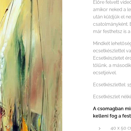
Előre felvett vide
amikor neked a le
után küldjük el n
csatolmányként. 
már festhetsz is a
Mindkét lehetőség
ecsetkészlettel v
Ecsetkészletet é
tőlünk, a másodi
ecsetjeivel.
Ecsetkészlettel: 
Ecsetkészlet nélk
A csomagban min
kelleni fog a fes
40 x 50 c