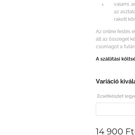
valami, a
az asztal
rakott k
Az online festés 
ált az összeget k
csomagot a futár
A szállítási köl
Variáció kivál
Ecsetkészlet legy
14 900
Ft