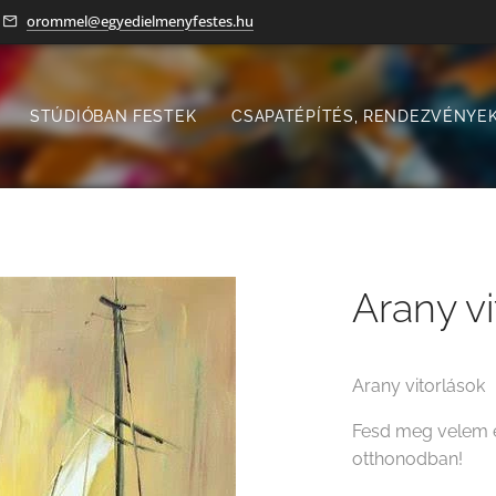
orommel@egyedielmenyfestes.hu
STÚDIÓBAN FESTEK
CSAPATÉPÍTÉS, RENDEZVÉNYEK
Arany vi
Arany vitorlások
Fesd meg velem e
otthonodban!