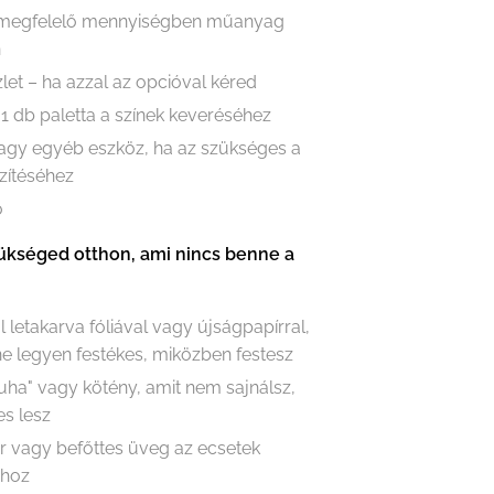
 megfelelő mennyiségben műanyag
n
let – ha azzal az opcióval kéred
 1 db paletta a színek keveréséhez
vagy egyéb eszköz, ha az szükséges a
zítéséhez
ő
ükséged otthon, ami nincs benne a
l letakarva fóliával vagy újságpapírral,
e legyen festékes, miközben festesz
ruha" vagy kötény, amit nem sajnálsz,
es lesz
r vagy befőttes üveg az ecsetek
ához