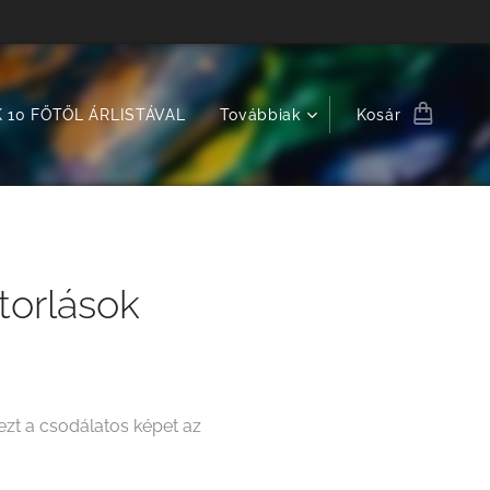
 10 FŐTŐL ÁRLISTÁVAL
Továbbiak
Kosár
torlások
zt a csodálatos képet az