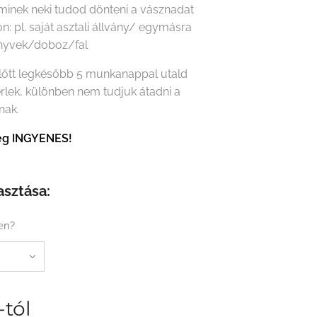
minek neki tudod dönteni a vásznadat
on: pl. saját asztali állvány/ egymásra
önyvek/doboz/fal
előtt legkésőbb 5 munkanappal utald
érlek, különben nem tudjuk átadni a
nak.
tség INGYENES!
asztása:
en?
-tól