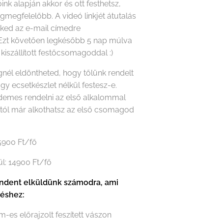
óink alapján akkor és ott festhetsz,
gmegfelelőbb. A videó linkjét átutalás
eked az e-mail címedre
Ezt követően legkésőbb 5 nap múlva
 kiszállított festőcsomagoddal :)
nél eldöntheted, hogy tőlünk rendelt
agy ecsetkészlet nélkül festesz-e.
rdemes rendelni az első alkalommal
któl már alkothatsz az első csomagod
15900 Ft/fő
ül: 14900 Ft/fő
dent elküldünk számodra, ami
téshez:
m-es előrajzolt feszített vászon