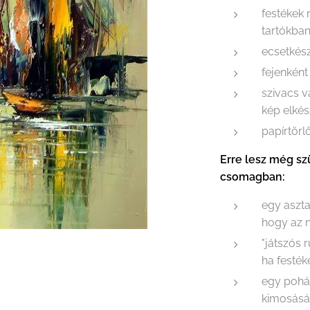
festékek
tartókba
ecsetkész
fejenként
szivacs 
kép elkés
papírtörl
Erre lesz még sz
csomagban:
egy aszta
hogy az n
"játszós 
ha festék
egy pohá
kimosás