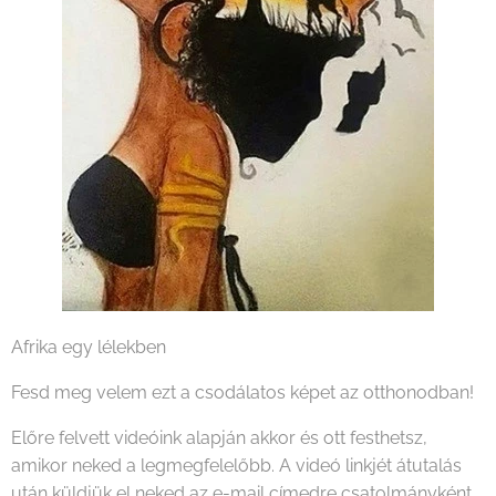
Afrika egy lélekben
Fesd meg velem ezt a csodálatos képet az otthonodban!
Előre felvett videóink alapján akkor és ott festhetsz,
amikor neked a legmegfelelőbb. A videó linkjét átutalás
után küldjük el neked az e-mail címedre csatolmányként.