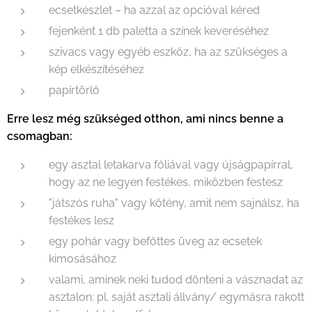
ecsetkészlet – ha azzal az opcióval kéred
fejenként 1 db paletta a színek keveréséhez
szivacs vagy egyéb eszköz, ha az szükséges a
kép elkészítéséhez
papírtörlő
Erre lesz még szükséged otthon, ami nincs benne a
csomagban:
egy asztal letakarva fóliával vagy újságpapírral,
hogy az ne legyen festékes, miközben festesz
"játszós ruha" vagy kötény, amit nem sajnálsz, ha
festékes lesz
egy pohár vagy befőttes üveg az ecsetek
kimosásához
valami, aminek neki tudod dönteni a vásznadat az
asztalon: pl. saját asztali állvány/ egymásra rakott