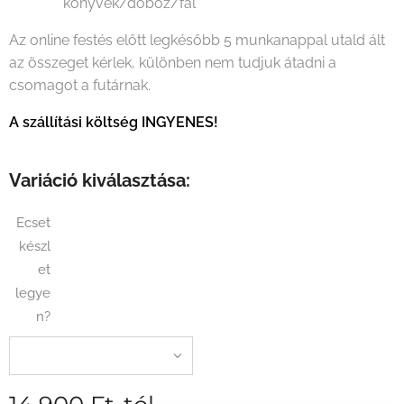
könyvek/doboz/fal
Az online festés előtt legkésőbb 5 munkanappal utald ált
az összeget kérlek, különben nem tudjuk átadni a
csomagot a futárnak.
A szállítási költség INGYENES!
Variáció kiválasztása:
Ecset
készl
et
legye
n?