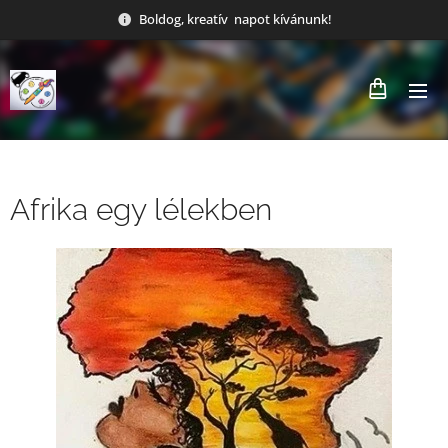
Boldog, kreatív napot kívánunk!
Afrika egy lélekben