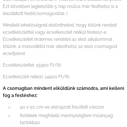
Ezt követően legkésőbb 5 nap múlva már festhetsz is a
kiszállított festőcsomagoddal :)
Mindkét lehetőségnél eldöntheted, hogy tőlünk rendelt
ecsetkészlettel vagy ecsetkészlet nélkül festesz-e.
Ecsetkészletet érdemes rendelni az első alkalommal
tőlünk, a másodiktól már alkothatsz az első csomagod
ecsetjeivel.
Ecsetkészlettel: 15900 Ft/fő
Ecsetkészlet nélkül: 14900 Ft/fő
A csomagban mindent elküldünk számodra, ami kelleni
fog a festéshez:
40 x 50 cm-es előrajzolt feszített vászon
festékek megfelelő mennyiségben műanyag
tartókban