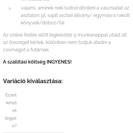
valami, aminek neki tudod dönteni a vásznadat az
asztalon: pl. saját asztali állvány/ egymásra rakott
könyvek/doboz/fal
Az online festés előtt legkésőbb 5 munkanappal utald ált
az összeget kérlek, különben nem tudjuk átadni a
csomagot a futárnak.
A szállítási költség INGYENES!
Variáció kiválasztása:
Ecset
készl
et
legye
n?