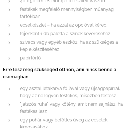
40 x 50 cm-es előrajzolt feszített vászon
festékek megfelelő mennyiségben műanyag
tartókban
ecsetkészlet – ha azzal az opcióval kéred
fejenként 1 db paletta a színek keveréséhez
szivacs vagy egyéb eszköz, ha az szükséges a
kép elkészítéséhez
papírtörlő
Erre lesz még szükséged otthon, ami nincs benne a
csomagban:
egy asztal letakarva fóliával vagy újságpapírral,
hogy az ne legyen festékes, miközben festesz
"játszós ruha" vagy kötény, amit nem sajnálsz, ha
festékes lesz
egy pohár vagy befőttes üveg az ecsetek
kimosásához