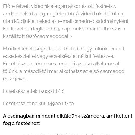
Előre felvett videóink alapján akkor és ott festhetsz,
amikor neked a legmegfelelőbb. A videó linkjét átutalás
után küldjük el neked az e-mail címedre csatolmányként.
Ezt követően legkésőbb 5 nap múlva már festhetsz is a
kiszállított festőcsomagoddal :)
Mindkét lehetőségnél eldöntheted, hogy tőlünk rendelt
ecsetkészlettel vagy ecsetkészlet nélkül festesz-e.
Ecsetkészletet érdemes rendelni az első alkalommal
tőlünk, a másodiktól már alkothatsz az első csomagod
ecsetjeivel.
Ecsetkészlettel: 15900 Ft/fő
Ecsetkészlet nélkül: 14900 Ft/fő
A csomagban mindent elküldünk számodra, ami kelleni
fog a festéshez: