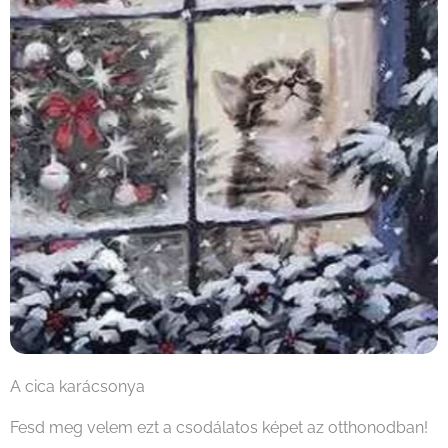
A cica karácsonya
Fesd meg velem ezt a csodálatos képet az otthonodban!