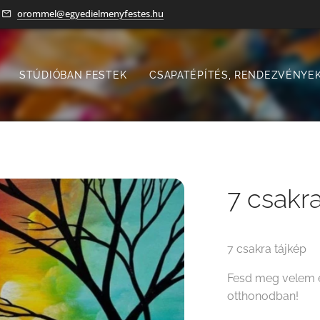
orommel@egyedielmenyfestes.hu
STÚDIÓBAN FESTEK
CSAPATÉPÍTÉS, RENDEZVÉNYEK
7 csakra
7 csakra tájkép
Fesd meg velem e
otthonodban!