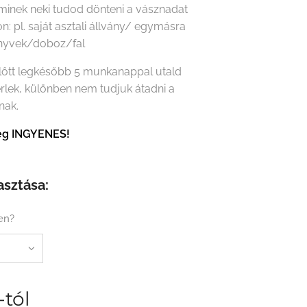
minek neki tudod dönteni a vásznadat
on: pl. saját asztali állvány/ egymásra
önyvek/doboz/fal
előtt legkésőbb 5 munkanappal utald
érlek, különben nem tudjuk átadni a
nak.
tség INGYENES!
asztása:
en?
-tól