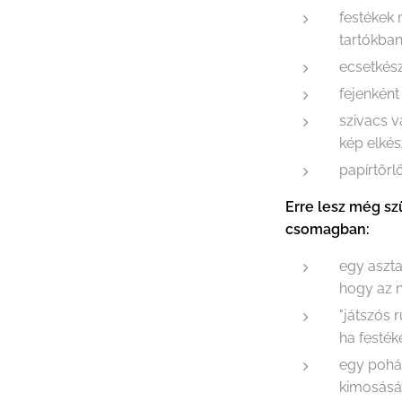
festékek
tartókba
ecsetkész
fejenként
szivacs 
kép elkés
papírtörl
Erre lesz még sz
csomagban:
egy aszta
hogy az n
"játszós 
ha festék
egy pohá
kimosás