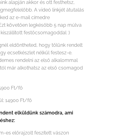
óink alapján akkor és ott festhetsz,
gmegfelelőbb. A videó linkjét átutalás
eked az e-mail címedre
Ezt követően legkésőbb 5 nap múlva
 kiszállított festőcsomagoddal :)
nél eldöntheted, hogy tőlünk rendelt
agy ecsetkészlet nélkül festesz-e.
rdemes rendelni az első alkalommal
któl már alkothatsz az első csomagod
15900 Ft/fő
ül: 14900 Ft/fő
dent elküldünk számodra, ami
téshez:
m-es előrajzolt feszített vászon