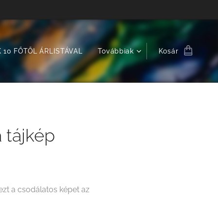
 10 FŐTŐL ÁRLISTÁVAL
Továbbiak
Kosár
 tájkép
zt a csodálatos képet az