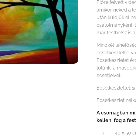
Előre felvett vide
amikor neked a le
után küldjük el n
csatolmányként. 
már festhetsz is a
Mindkét lehetőség
ecsetkészlettel v
Ecsetkészletet é
tőlünk, a másodi
ecsetjeivel.
Ecsetkészlettel: 
Ecsetkészlet nélk
A csomagban min
kelleni fog a fes
40 x 50 c