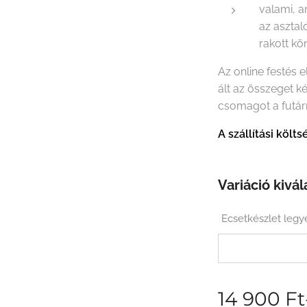
valami, a
az asztal
rakott k
Az online festés 
ált az összeget k
csomagot a futár
A szállítási köl
Variáció kivál
Ecsetkészlet legy
14 900
Ft