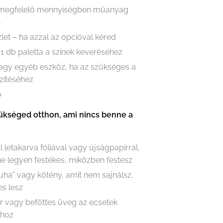
 megfelelő mennyiségben műanyag
n
let – ha azzal az opcióval kéred
 1 db paletta a színek keveréséhez
vagy egyéb eszköz, ha az szükséges a
zítéséhez
ő
ükséged otthon, ami nincs benne a
l letakarva fóliával vagy újságpapírral,
e legyen festékes, miközben festesz
ruha" vagy kötény, amit nem sajnálsz,
es lesz
r vagy befőttes üveg az ecsetek
ához