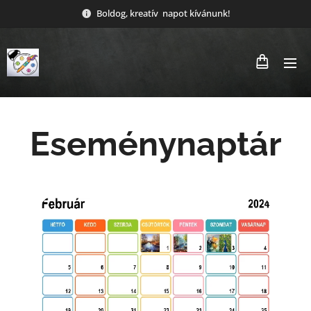
Boldog, kreatív napot kívánunk!
Eseménynaptár